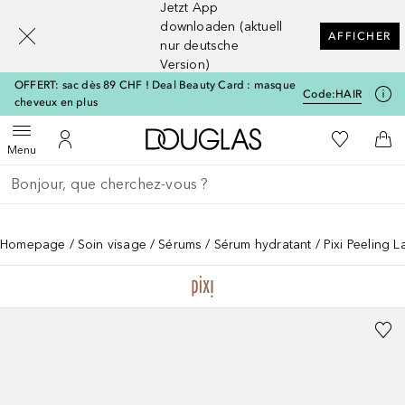
Jetzt App
[navigation.slideout.screenreader]
downloaden (aktuell
AFFICHER
nur deutsche
Version)
OFFERT: sac dès 89 CHF ! Deal Beauty Card : masque
Code:
HAIR
cheveux en plus
Vers l'accueil Douglas
Vers Ma Li
Ouvrir le menu
Vers Mon Compte
Vers
Menu
Retourner
Exécuter la recherche
Homepage
Soin visage
Sérums
Sérum hydratant
Pixi Peeling 