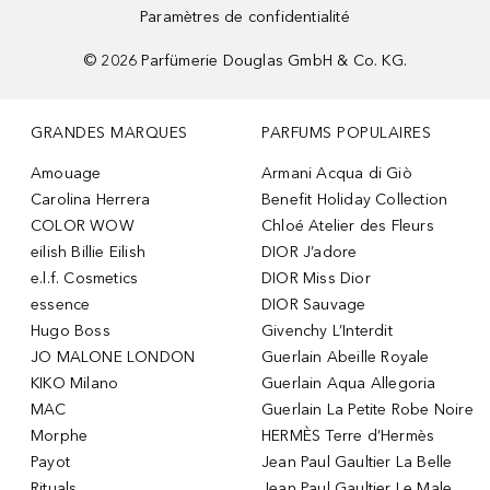
Paramètres de confidentialité
©
2026
Parfümerie Douglas GmbH & Co. KG.
GRANDES MARQUES
PARFUMS POPULAIRES
Amouage
Armani Acqua di Giò
Carolina Herrera
Benefit Holiday Collection
COLOR WOW
Chloé Atelier des Fleurs
eilish Billie Eilish
DIOR J’adore
e.l.f. Cosmetics
DIOR Miss Dior
essence
DIOR Sauvage
Hugo Boss
Givenchy L’Interdit
JO MALONE LONDON
Guerlain Abeille Royale
KIKO Milano
Guerlain Aqua Allegoria
MAC
Guerlain La Petite Robe Noire
Morphe
HERMÈS Terre d’Hermès
Payot
Jean Paul Gaultier La Belle
Rituals
Jean Paul Gaultier Le Male