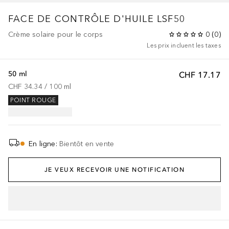
FACE DE CONTRÔLE D'HUILE LSF50
Crème solaire pour le corps
0
(
0
)
Les prix incluent les taxes
50 ml
CHF 17.17
CHF 34.34
 / 
100
ml
POINT ROUGE
En ligne
:
Bientôt en vente
JE VEUX RECEVOIR UNE NOTIFICATION
AJOUTER AU PANIER