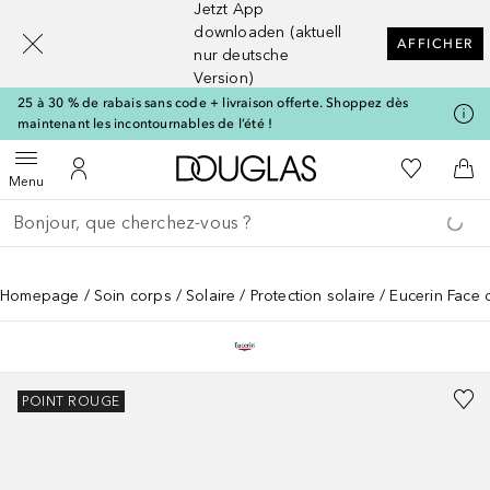
Jetzt App
[navigation.slideout.screenreader]
downloaden (aktuell
AFFICHER
nur deutsche
Version)
25 à 30 % de rabais sans code + livraison offerte. Shoppez dès
maintenant les incontournables de l’été !
Vers l'accueil Douglas
Vers Ma Li
Ouvrir le menu
Vers Mon Compte
Vers
Menu
Retourner
Exécuter la recherche
Homepage
Soin corps
Solaire
Protection solaire
Eucerin Face 
POINT ROUGE