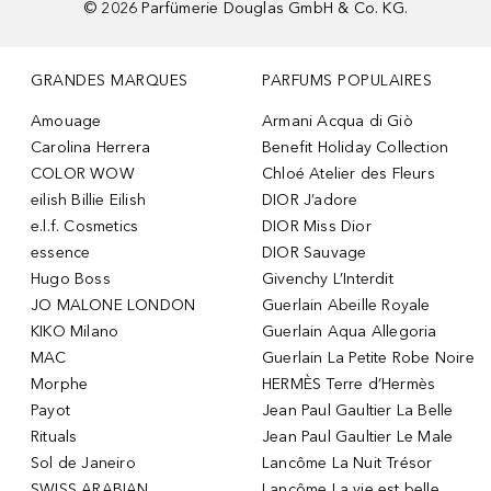
©
2026
Parfümerie Douglas GmbH & Co. KG.
GRANDES MARQUES
PARFUMS POPULAIRES
Amouage
Armani Acqua di Giò
Carolina Herrera
Benefit Holiday Collection
COLOR WOW
Chloé Atelier des Fleurs
eilish Billie Eilish
DIOR J’adore
e.l.f. Cosmetics
DIOR Miss Dior
essence
DIOR Sauvage
Hugo Boss
Givenchy L’Interdit
JO MALONE LONDON
Guerlain Abeille Royale
KIKO Milano
Guerlain Aqua Allegoria
MAC
Guerlain La Petite Robe Noire
Morphe
HERMÈS Terre d’Hermès
Payot
Jean Paul Gaultier La Belle
Rituals
Jean Paul Gaultier Le Male
Sol de Janeiro
Lancôme La Nuit Trésor
SWISS ARABIAN
Lancôme La vie est belle