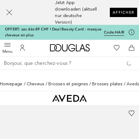
Jetzt App
[navigation.slideout.screenreader]
downloaden (aktuell
AFFICHER
nur deutsche
Version)
OFFERT: sac dès 89 CHF ! Deal Beauty Card : masque
Code:
HAIR
cheveux en plus
Vers l'accueil Douglas
Vers Ma Li
Ouvrir le menu
Vers Mon Compte
Vers
Menu
Retourner
Exécuter la recherche
Homepage
Cheveux
Brosses et peignes
Brosses plates
Aveda