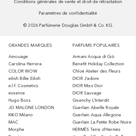
Conditions générales de vente et droit de rétractation
Paramètres de confidentialité
©
2026
Parfümerie Douglas GmbH & Co. KG.
GRANDES MARQUES
PARFUMS POPULAIRES
Amouage
Armani Acqua di Giò
Carolina Herrera
Benefit Holiday Collection
COLOR WOW
Chloé Atelier des Fleurs
eilish Billie Eilish
DIOR J’adore
e.l.f. Cosmetics
DIOR Miss Dior
essence
DIOR Sauvage
Hugo Boss
Givenchy L’Interdit
JO MALONE LONDON
Guerlain Abeille Royale
KIKO Milano
Guerlain Aqua Allegoria
MAC
Guerlain La Petite Robe Noire
Morphe
HERMÈS Terre d’Hermès