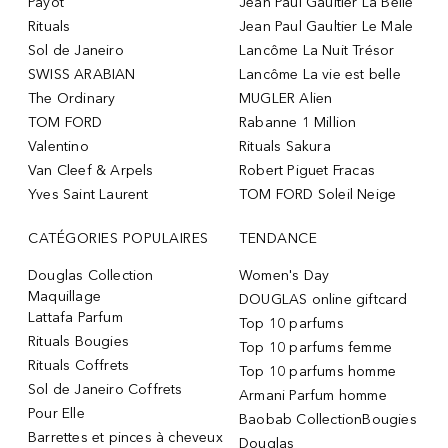
Payot
Jean Paul Gaultier La Belle
Rituals
Jean Paul Gaultier Le Male
Sol de Janeiro
Lancôme La Nuit Trésor
SWISS ARABIAN
Lancôme La vie est belle
The Ordinary
MUGLER Alien
TOM FORD
Rabanne 1 Million
Valentino
Rituals Sakura
Van Cleef & Arpels
Robert Piguet Fracas
Yves Saint Laurent
TOM FORD Soleil Neige
CATÉGORIES POPULAIRES
TENDANCE
Douglas Collection
Women's Day
Maquillage
DOUGLAS online giftcard
Lattafa Parfum
Top 10 parfums
Rituals Bougies
Top 10 parfums femme
Rituals Coffrets
Top 10 parfums homme
Sol de Janeiro Coffrets
Armani Parfum homme
Pour Elle
Baobab CollectionBougies
Barrettes et pinces à cheveux
Douglas