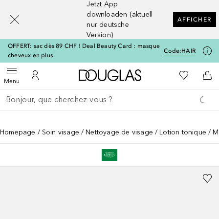
Jetzt App
[navigation.slideout.screenreader]
downloaden (aktuell
AFFICHER
nur deutsche
Version)
OFFERT: sac dès 89 CHF ! Deal Beauty Card : masque
Code:
HAIR
cheveux en plus
Vers l'accueil Douglas
Vers Ma Li
Ouvrir le menu
Vers Mon Compte
Vers
Menu
Retourner
Exécuter la recherche
Homepage
Soin visage
Nettoyage de visage
Lotion tonique
M