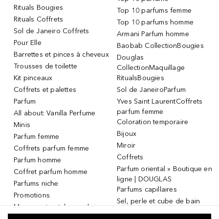
Rituals Bougies
Top 10 parfums femme
Rituals Coffrets
Top 10 parfums homme
Sol de Janeiro Coffrets
Armani Parfum homme
Pour Elle
Baobab CollectionBougies
Barrettes et pinces à cheveux
Douglas
Trousses de toilette
CollectionMaquillage
Kit pinceaux
RitualsBougies
Coffrets et palettes
Sol de JaneiroParfum
Parfum
Yves Saint LaurentCoffrets
parfum femme
All about: Vanilla Perfume
Coloration temporaire
Minis
Bijoux
Parfum femme
Miroir
Coffrets parfum femme
Coffrets
Parfum homme
Parfum oriental » Boutique en
Coffret parfum homme
ligne | DOUGLAS
Parfums niche
Parfums capillaires
Promotions
Sel, perle et cube de bain
Masque et patch pour les
Dermaroller
yeux