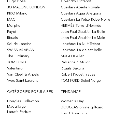
Hugo Boss
Givenchy L’Interdit
JO MALONE LONDON
Guerlain Abeille Royale
KIKO Milano
Guerlain Aqua Allegoria
MAC
Guerlain La Petite Robe Noire
Morphe
HERMÈS Terre d’Hermès
Payot
Jean Paul Gaultier La Belle
Rituals
Jean Paul Gaultier Le Male
Sol de Janeiro
Lancôme La Nuit Trésor
SWISS ARABIAN
Lancôme La vie est belle
The Ordinary
MUGLER Alien
TOM FORD
Rabanne 1 Million
Valentino
Rituals Sakura
Van Cleef & Arpels
Robert Piguet Fracas
Yves Saint Laurent
TOM FORD Soleil Neige
CATÉGORIES POPULAIRES
TENDANCE
Douglas Collection
Women's Day
Maquillage
DOUGLAS online giftcard
Lattafa Parfum
Top 10 parfums