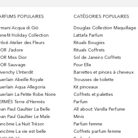
ARFUMS POPULAIRES
CATÉGORIES POPULAIRES
rmani Acqua di Giò
Douglas Collection Maquillage
enefit Holiday Collection
Lattafa Parfum
hloé Atelier des Fleurs
Rituals Bougies
IOR J’adore
Rituals Coffrets
IOR Miss Dior
Sol de Janeiro Coffrets
IOR Sauvage
Pour Elle
ivenchy L’Interdit
Barrettes et pinces à cheveux
uerlain Abeille Royale
Trousses de toilette
uerlain Aqua Allegoria
Kit pinceaux
uerlain La Petite Robe Noire
Coffrets et palettes
ERMÈS Terre d’Hermès
Parfum
ean Paul Gaultier La Belle
All about: Vanilla Perfume
ean Paul Gaultier Le Male
Minis
ancôme La Nuit Trésor
Parfum femme
ancôme La vie est belle
Coffrets parfum femme