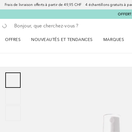
Frais de livraison offerts à partir de 49,95 CHF 4 échantillons gratuits à p
OFFERT:
Retourner
Exécuter la recherche
OFFRES
NOUVEAUTÉS ET TENDANCES
MARQUES
Ouvrir OFFRES le menu
Ouvrir NOUVEAUTÉS ET TENDANCES le menu
Ouvrir MARQU