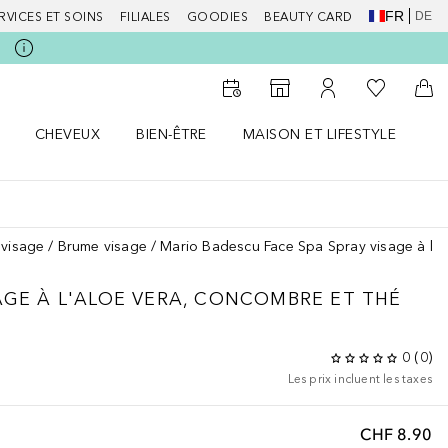
FR
DE
RVICES ET SOINS
FILIALES
GOODIES
BEAUTY CARD
Vers Ma Li
Vers le Storefinder
Vers Mon Compte
Vers
CHEVEUX
BIEN-ÊTRE
MAISON ET LIFESTYLE
D
orps le menu
Ouvrir Cheveux le menu
Ouvrir Bien-être le menu
Ouvrir Maison et Lifestyle le m
Ou
 visage
Brume visage
Mario Badescu Face Spa Spray visage à l'al
AGE À L'ALOE VERA, CONCOMBRE ET THÉ
0
(
0
)
Les prix incluent les taxes
CHF 8.90