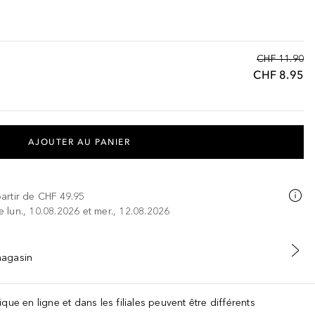
CHF 11.90
CHF 8.95
AJOUTER AU PANIER
partir de
CHF 49.95
re lun., 10.08.2026 et mer., 12.08.2026
 magasin
que en ligne et dans les filiales peuvent être différents