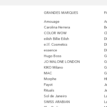
GRANDES MARQUES
P
Amouage
A
Carolina Herrera
B
COLOR WOW
C
eilish Billie Eilish
D
e.l.f. Cosmetics
D
essence
D
Hugo Boss
G
JO MALONE LONDON
G
KIKO Milano
G
MAC
G
Morphe
H
Payot
J
Rituals
J
Sol de Janeiro
L
SWISS ARABIAN
L