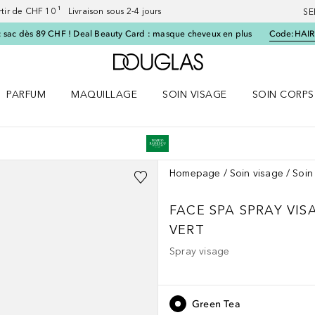
artir de CHF 10 ¹ Livraison sous 2-4 jours
SE
 sac dès 89 CHF ! Deal Beauty Card : masque cheveux en plus
Code:
HAIR
Vers l'accueil Douglas
PARFUM
MAQUILLAGE
SOIN VISAGE
SOIN CORPS
ES le menu
Ouvrir Parfum le menu
Ouvrir Maquillage le menu
Ouvrir Soin visage le menu
Ouvrir Soin c
Homepage
Soin visage
Soin
FACE SPA
SPRAY VIS
VERT
Spray visage
Green Tea