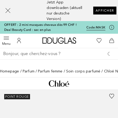
Jetzt App
[navigation.slideout.screenreader]
downloaden (aktuell
AFFICHER
nur deutsche
Version)
OFFERT : 2 mini masques cheveux dès 99 CHF !
Code:
MASK
Deal Beauty Card : sac en plus
Vers l'accueil Douglas
Vers Ma Li
Ouvrir le menu
Vers Mon Compte
Vers
Menu
Retourner
Exécuter la recherche
Homepage
Parfum
Parfum femme
Soin corps parfumé
Chloé N
POINT ROUGE