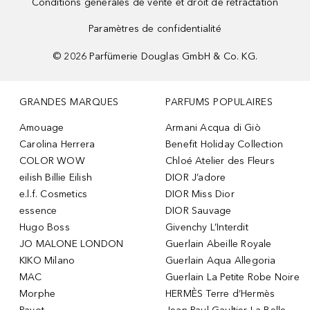
Conditions générales de vente et droit de rétractation
Paramètres de confidentialité
©
2026
Parfümerie Douglas GmbH & Co. KG.
GRANDES MARQUES
PARFUMS POPULAIRES
Amouage
Armani Acqua di Giò
Carolina Herrera
Benefit Holiday Collection
COLOR WOW
Chloé Atelier des Fleurs
eilish Billie Eilish
DIOR J’adore
e.l.f. Cosmetics
DIOR Miss Dior
essence
DIOR Sauvage
Hugo Boss
Givenchy L’Interdit
JO MALONE LONDON
Guerlain Abeille Royale
KIKO Milano
Guerlain Aqua Allegoria
MAC
Guerlain La Petite Robe Noire
Morphe
HERMÈS Terre d’Hermès