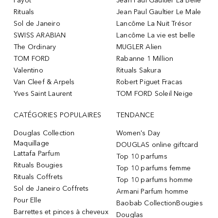
Payot
Jean Paul Gaultier La Belle
Rituals
Jean Paul Gaultier Le Male
Sol de Janeiro
Lancôme La Nuit Trésor
SWISS ARABIAN
Lancôme La vie est belle
The Ordinary
MUGLER Alien
TOM FORD
Rabanne 1 Million
Valentino
Rituals Sakura
Van Cleef & Arpels
Robert Piguet Fracas
Yves Saint Laurent
TOM FORD Soleil Neige
CATÉGORIES POPULAIRES
TENDANCE
Douglas Collection
Women's Day
Maquillage
DOUGLAS online giftcard
Lattafa Parfum
Top 10 parfums
Rituals Bougies
Top 10 parfums femme
Rituals Coffrets
Top 10 parfums homme
Sol de Janeiro Coffrets
Armani Parfum homme
Pour Elle
Baobab CollectionBougies
Barrettes et pinces à cheveux
Douglas