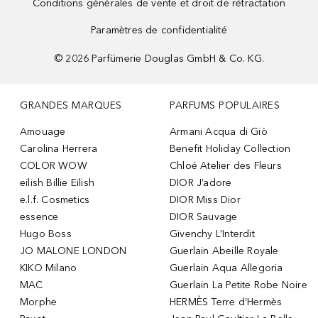
Conditions générales de vente et droit de rétractation
Paramètres de confidentialité
©
2026
Parfümerie Douglas GmbH & Co. KG.
GRANDES MARQUES
PARFUMS POPULAIRES
Amouage
Armani Acqua di Giò
Carolina Herrera
Benefit Holiday Collection
COLOR WOW
Chloé Atelier des Fleurs
eilish Billie Eilish
DIOR J’adore
e.l.f. Cosmetics
DIOR Miss Dior
essence
DIOR Sauvage
Hugo Boss
Givenchy L’Interdit
JO MALONE LONDON
Guerlain Abeille Royale
KIKO Milano
Guerlain Aqua Allegoria
MAC
Guerlain La Petite Robe Noire
Morphe
HERMÈS Terre d’Hermès