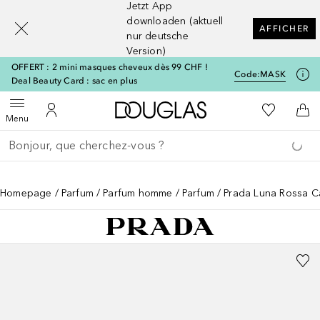
Jetzt App
[navigation.slideout.screenreader]
downloaden (aktuell
AFFICHER
nur deutsche
Version)
OFFERT : 2 mini masques cheveux dès 99 CHF !
Code:
MASK
Deal Beauty Card : sac en plus
Vers l'accueil Douglas
Vers Ma Li
Ouvrir le menu
Vers Mon Compte
Vers
Menu
Retourner
Exécuter la recherche
Homepage
Parfum
Parfum homme
Parfum
Prada Luna Rossa 