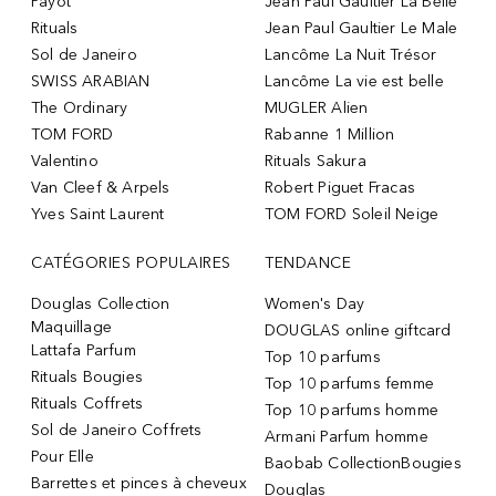
Payot
Jean Paul Gaultier La Belle
Rituals
Jean Paul Gaultier Le Male
Sol de Janeiro
Lancôme La Nuit Trésor
SWISS ARABIAN
Lancôme La vie est belle
The Ordinary
MUGLER Alien
TOM FORD
Rabanne 1 Million
Valentino
Rituals Sakura
Van Cleef & Arpels
Robert Piguet Fracas
Yves Saint Laurent
TOM FORD Soleil Neige
CATÉGORIES POPULAIRES
TENDANCE
Douglas Collection
Women's Day
Maquillage
DOUGLAS online giftcard
Lattafa Parfum
Top 10 parfums
Rituals Bougies
Top 10 parfums femme
Rituals Coffrets
Top 10 parfums homme
Sol de Janeiro Coffrets
Armani Parfum homme
Pour Elle
Baobab CollectionBougies
Barrettes et pinces à cheveux
Douglas