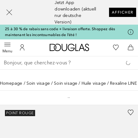
Jetzt App
[navigation.slideout.screenreader]
downloaden (aktuell
AFFICHER
nur deutsche
Version)
25 à 30 % de rabais sans code + livraison offerte. Shoppez dès
maintenant les incontournables de l’été !
Vers l'accueil Douglas
Vers Ma Li
Ouvrir le menu
Vers Mon Compte
Vers
Menu
Retourner
Exécuter la recherche
Homepage
Soin visage
Soin visage
Huile visage
Rexaline LINE
POINT ROUGE