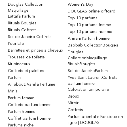
Douglas Collection
Women's Day
Maquillage
DOUGLAS online giftcard
Lattafa Parfum
Top 10 parfums
Rituals Bougies
Top 10 parfums femme
Rituals Coffrets
Top 10 parfums homme
Sol de Janeiro Coffrets
Armani Parfum homme
Pour Elle
Baobab CollectionBougies
Barrettes et pinces à cheveux
Douglas
Trousses de toilette
CollectionMaquillage
Kit pinceaux
RitualsBougies
Coffrets et palettes
Sol de JaneiroParfum
Parfum
Yves Saint LaurentCoffrets
parfum femme
All about: Vanilla Perfume
Coloration temporaire
Minis
Bijoux
Parfum femme
Miroir
Coffrets parfum femme
Coffrets
Parfum homme
Parfum oriental » Boutique en
Coffret parfum homme
ligne | DOUGLAS
Parfums niche