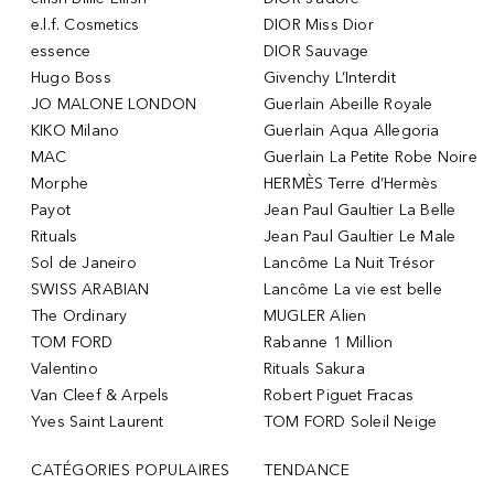
e.l.f. Cosmetics
DIOR Miss Dior
essence
DIOR Sauvage
Hugo Boss
Givenchy L’Interdit
JO MALONE LONDON
Guerlain Abeille Royale
KIKO Milano
Guerlain Aqua Allegoria
MAC
Guerlain La Petite Robe Noire
Morphe
HERMÈS Terre d’Hermès
Payot
Jean Paul Gaultier La Belle
Rituals
Jean Paul Gaultier Le Male
Sol de Janeiro
Lancôme La Nuit Trésor
SWISS ARABIAN
Lancôme La vie est belle
The Ordinary
MUGLER Alien
TOM FORD
Rabanne 1 Million
Valentino
Rituals Sakura
Van Cleef & Arpels
Robert Piguet Fracas
Yves Saint Laurent
TOM FORD Soleil Neige
CATÉGORIES POPULAIRES
TENDANCE