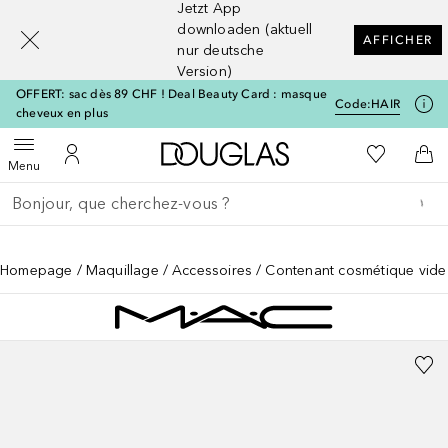
Jetzt App
[navigation.slideout.screenreader]
downloaden (aktuell
AFFICHER
nur deutsche
Version)
OFFERT: sac dès 89 CHF ! Deal Beauty Card : masque
Code:
HAIR
cheveux en plus
Vers l'accueil Douglas
Vers Ma Li
Ouvrir le menu
Vers Mon Compte
Vers
Menu
Retourner
Exécuter la recherche
Homepage
Maquillage
Accessoires
Contenant cosmétique vide