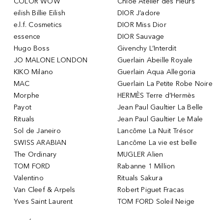
COLOR WOW
Chloé Atelier des Fleurs
eilish Billie Eilish
DIOR J’adore
e.l.f. Cosmetics
DIOR Miss Dior
essence
DIOR Sauvage
Hugo Boss
Givenchy L’Interdit
JO MALONE LONDON
Guerlain Abeille Royale
KIKO Milano
Guerlain Aqua Allegoria
MAC
Guerlain La Petite Robe Noire
Morphe
HERMÈS Terre d’Hermès
Payot
Jean Paul Gaultier La Belle
Rituals
Jean Paul Gaultier Le Male
Sol de Janeiro
Lancôme La Nuit Trésor
SWISS ARABIAN
Lancôme La vie est belle
The Ordinary
MUGLER Alien
TOM FORD
Rabanne 1 Million
Valentino
Rituals Sakura
Van Cleef & Arpels
Robert Piguet Fracas
Yves Saint Laurent
TOM FORD Soleil Neige