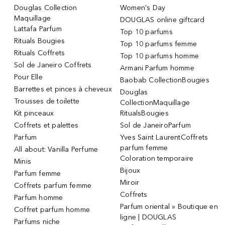
Douglas Collection
Women's Day
Maquillage
DOUGLAS online giftcard
Lattafa Parfum
Top 10 parfums
Rituals Bougies
Top 10 parfums femme
Rituals Coffrets
Top 10 parfums homme
Sol de Janeiro Coffrets
Armani Parfum homme
Pour Elle
Baobab CollectionBougies
Barrettes et pinces à cheveux
Douglas
Trousses de toilette
CollectionMaquillage
Kit pinceaux
RitualsBougies
Coffrets et palettes
Sol de JaneiroParfum
Parfum
Yves Saint LaurentCoffrets
parfum femme
All about: Vanilla Perfume
Coloration temporaire
Minis
Bijoux
Parfum femme
Miroir
Coffrets parfum femme
Coffrets
Parfum homme
Parfum oriental » Boutique en
Coffret parfum homme
ligne | DOUGLAS
Parfums niche