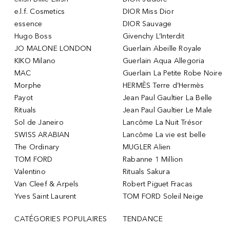
e.l.f. Cosmetics
DIOR Miss Dior
essence
DIOR Sauvage
Hugo Boss
Givenchy L’Interdit
JO MALONE LONDON
Guerlain Abeille Royale
KIKO Milano
Guerlain Aqua Allegoria
MAC
Guerlain La Petite Robe Noire
Morphe
HERMÈS Terre d’Hermès
Payot
Jean Paul Gaultier La Belle
Rituals
Jean Paul Gaultier Le Male
Sol de Janeiro
Lancôme La Nuit Trésor
SWISS ARABIAN
Lancôme La vie est belle
The Ordinary
MUGLER Alien
TOM FORD
Rabanne 1 Million
Valentino
Rituals Sakura
Van Cleef & Arpels
Robert Piguet Fracas
Yves Saint Laurent
TOM FORD Soleil Neige
CATÉGORIES POPULAIRES
TENDANCE