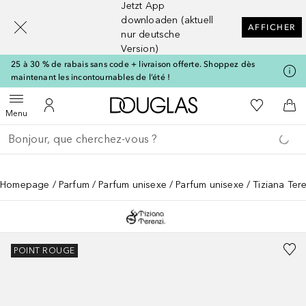
Jetzt App
[navigation.slideout.screenreader]
downloaden (aktuell
AFFICHER
nur deutsche
Version)
25 à 30 % de rabais sans code + livraison offerte. Shoppez dès
maintenant les incontournables de l’été !
Vers l'accueil Douglas
Vers Ma Li
Ouvrir le menu
Vers Mon Compte
Vers
Menu
Retourner
Exécuter la recherche
Homepage
Parfum
Parfum unisexe
Parfum unisexe
Tiziana Ter
POINT ROUGE