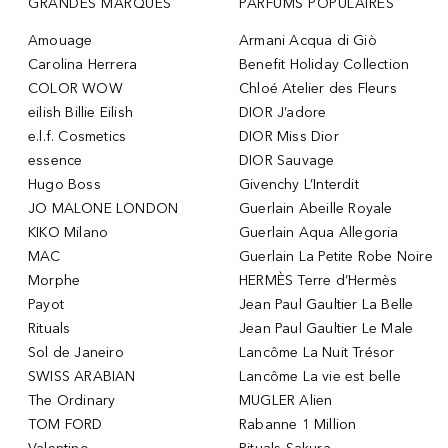
GRANDES MARQUES
PARFUMS POPULAIRES
Amouage
Armani Acqua di Giò
Carolina Herrera
Benefit Holiday Collection
COLOR WOW
Chloé Atelier des Fleurs
eilish Billie Eilish
DIOR J’adore
e.l.f. Cosmetics
DIOR Miss Dior
essence
DIOR Sauvage
Hugo Boss
Givenchy L’Interdit
JO MALONE LONDON
Guerlain Abeille Royale
KIKO Milano
Guerlain Aqua Allegoria
MAC
Guerlain La Petite Robe Noire
Morphe
HERMÈS Terre d’Hermès
Payot
Jean Paul Gaultier La Belle
Rituals
Jean Paul Gaultier Le Male
Sol de Janeiro
Lancôme La Nuit Trésor
SWISS ARABIAN
Lancôme La vie est belle
The Ordinary
MUGLER Alien
TOM FORD
Rabanne 1 Million