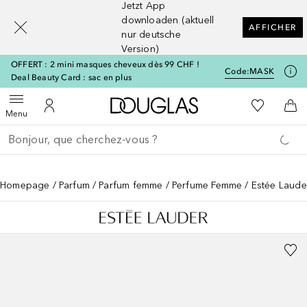
Jetzt App
[navigation.slideout.screenreader]
downloaden (aktuell
AFFICHER
nur deutsche
Version)
OFFERT : 2 mini masques cheveux dès 99 CHF !
Code:
MASK
Deal Beauty Card : sac en plus
Vers l'accueil Douglas
Vers Ma Li
Ouvrir le menu
Vers Mon Compte
Vers
Menu
Retourner
Exécuter la recherche
Homepage
Parfum
Parfum femme
Perfume Femme
Estée Laude