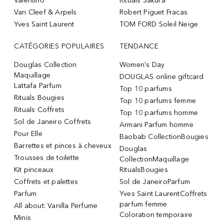
Valentino
Rituals Sakura
Van Cleef & Arpels
Robert Piguet Fracas
Yves Saint Laurent
TOM FORD Soleil Neige
CATÉGORIES POPULAIRES
TENDANCE
Douglas Collection
Women's Day
Maquillage
DOUGLAS online giftcard
Lattafa Parfum
Top 10 parfums
Rituals Bougies
Top 10 parfums femme
Rituals Coffrets
Top 10 parfums homme
Sol de Janeiro Coffrets
Armani Parfum homme
Pour Elle
Baobab CollectionBougies
Barrettes et pinces à cheveux
Douglas
Trousses de toilette
CollectionMaquillage
Kit pinceaux
RitualsBougies
Coffrets et palettes
Sol de JaneiroParfum
Parfum
Yves Saint LaurentCoffrets
parfum femme
All about: Vanilla Perfume
Coloration temporaire
Minis