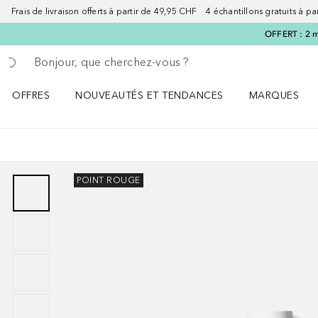
Frais de livraison offerts à partir de 49,95 CHF 4 échantillons gratuits à p
OFFERT : 2 m
Retourner
Exécuter la recherche
OFFRES
NOUVEAUTÉS ET TENDANCES
MARQUES
Ouvrir OFFRES le menu
Ouvrir NOUVEAUTÉS ET TENDANCES le menu
Ouvrir MARQU
POINT ROUGE