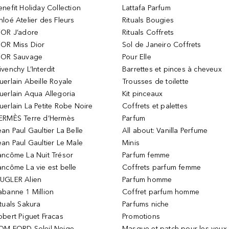
enefit Holiday Collection
Lattafa Parfum
hloé Atelier des Fleurs
Rituals Bougies
IOR J’adore
Rituals Coffrets
IOR Miss Dior
Sol de Janeiro Coffrets
IOR Sauvage
Pour Elle
ivenchy L’Interdit
Barrettes et pinces à cheveux
uerlain Abeille Royale
Trousses de toilette
uerlain Aqua Allegoria
Kit pinceaux
uerlain La Petite Robe Noire
Coffrets et palettes
ERMÈS Terre d’Hermès
Parfum
ean Paul Gaultier La Belle
All about: Vanilla Perfume
ean Paul Gaultier Le Male
Minis
ancôme La Nuit Trésor
Parfum femme
ancôme La vie est belle
Coffrets parfum femme
UGLER Alien
Parfum homme
abanne 1 Million
Coffret parfum homme
ituals Sakura
Parfums niche
obert Piguet Fracas
Promotions
OM FORD Soleil Neige
Masque et patch pour les yeux