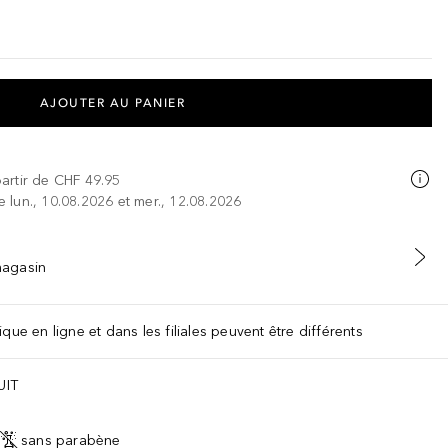
AJOUTER AU PANIER
partir de
CHF 49.95
re lun., 10.08.2026 et mer., 12.08.2026
 magasin
que en ligne et dans les filiales peuvent être différents
UIT
sans parabène