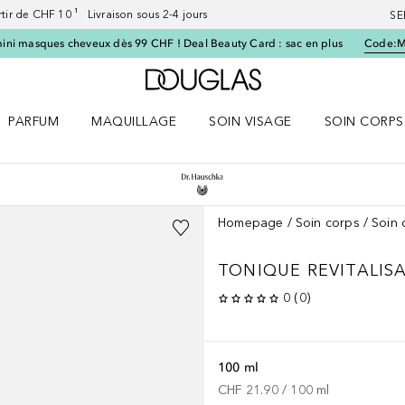
artir de CHF 10 ¹ Livraison sous 2-4 jours
SE
ini masques cheveux dès 99 CHF ! Deal Beauty Card : sac en plus
Code:
Vers l'accueil Douglas
PARFUM
MAQUILLAGE
SOIN VISAGE
SOIN CORPS
ES le menu
Ouvrir Parfum le menu
Ouvrir Maquillage le menu
Ouvrir Soin visage le menu
Ouvrir Soin c
Homepage
Soin corps
Soin 
TONIQUE REVITALISA
0
(
0
)
100 ml
CHF 21.90
 / 
100
ml