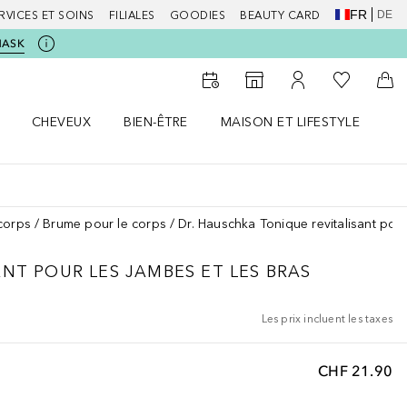
FR
DE
RVICES ET SOINS
FILIALES
GOODIES
BEAUTY CARD
MASK
Vers Ma Li
Vers le Storefinder
Vers Mon Compte
Vers
CHEVEUX
BIEN-ÊTRE
MAISON ET LIFESTYLE
D
orps le menu
Ouvrir Cheveux le menu
Ouvrir Bien-être le menu
Ouvrir Maison et Lifestyle le m
Ou
corps
Brume pour le corps
Dr. Hauschka Tonique revitalisant pour
NT POUR LES JAMBES ET LES BRAS
Les prix incluent les taxes
CHF 21.90