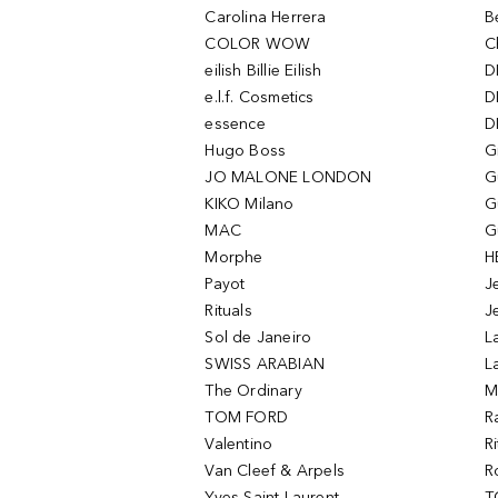
Carolina Herrera
B
COLOR WOW
C
eilish Billie Eilish
D
e.l.f. Cosmetics
D
essence
D
Hugo Boss
G
JO MALONE LONDON
G
KIKO Milano
G
MAC
G
Morphe
H
Payot
J
Rituals
J
Sol de Janeiro
L
SWISS ARABIAN
L
The Ordinary
M
TOM FORD
R
Valentino
R
Van Cleef & Arpels
R
Yves Saint Laurent
T