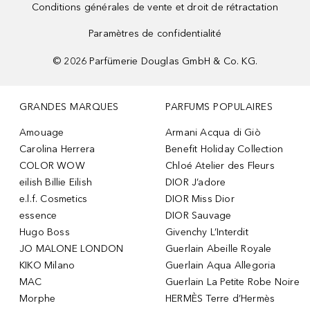
Conditions générales de vente et droit de rétractation
Paramètres de confidentialité
©
2026
Parfümerie Douglas GmbH & Co. KG.
GRANDES MARQUES
PARFUMS POPULAIRES
Amouage
Armani Acqua di Giò
Carolina Herrera
Benefit Holiday Collection
COLOR WOW
Chloé Atelier des Fleurs
eilish Billie Eilish
DIOR J’adore
e.l.f. Cosmetics
DIOR Miss Dior
essence
DIOR Sauvage
Hugo Boss
Givenchy L’Interdit
JO MALONE LONDON
Guerlain Abeille Royale
KIKO Milano
Guerlain Aqua Allegoria
MAC
Guerlain La Petite Robe Noire
Morphe
HERMÈS Terre d’Hermès