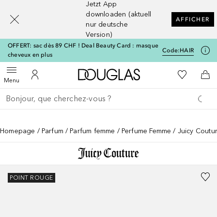
Jetzt App
[navigation.slideout.screenreader]
downloaden (aktuell
AFFICHER
nur deutsche
Version)
OFFERT: sac dès 89 CHF ! Deal Beauty Card : masque
Code:
HAIR
cheveux en plus
Vers l'accueil Douglas
Vers Ma Li
Ouvrir le menu
Vers Mon Compte
Vers
Menu
Retourner
Exécuter la recherche
Homepage
Parfum
Parfum femme
Perfume Femme
Juicy Coutur
POINT ROUGE