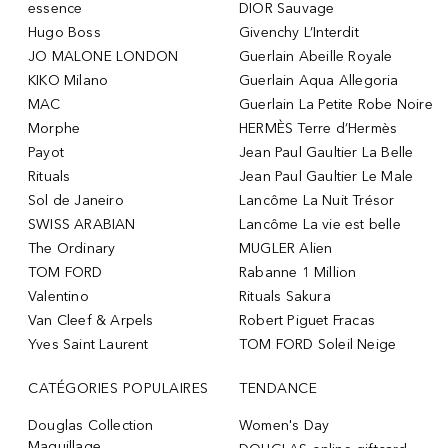
essence
DIOR Sauvage
Hugo Boss
Givenchy L’Interdit
JO MALONE LONDON
Guerlain Abeille Royale
KIKO Milano
Guerlain Aqua Allegoria
MAC
Guerlain La Petite Robe Noire
Morphe
HERMÈS Terre d’Hermès
Payot
Jean Paul Gaultier La Belle
Rituals
Jean Paul Gaultier Le Male
Sol de Janeiro
Lancôme La Nuit Trésor
SWISS ARABIAN
Lancôme La vie est belle
The Ordinary
MUGLER Alien
TOM FORD
Rabanne 1 Million
Valentino
Rituals Sakura
Van Cleef & Arpels
Robert Piguet Fracas
Yves Saint Laurent
TOM FORD Soleil Neige
CATÉGORIES POPULAIRES
TENDANCE
Douglas Collection
Women's Day
Maquillage