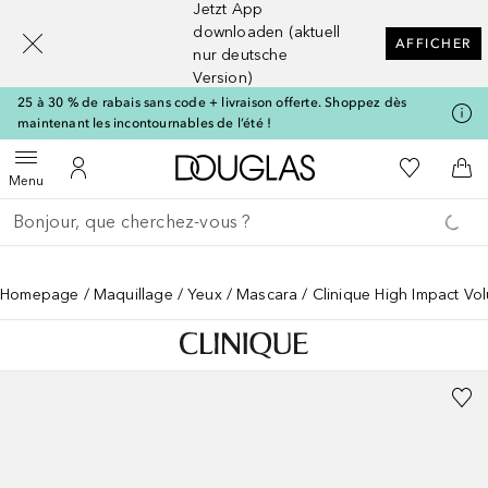
Jetzt App
[navigation.slideout.screenreader]
downloaden (aktuell
AFFICHER
nur deutsche
Version)
25 à 30 % de rabais sans code + livraison offerte. Shoppez dès
maintenant les incontournables de l’été !
Vers l'accueil Douglas
Vers Ma Li
Ouvrir le menu
Vers Mon Compte
Vers
Menu
Retourner
Exécuter la recherche
Homepage
Maquillage
Yeux
Mascara
Clinique High Impact V