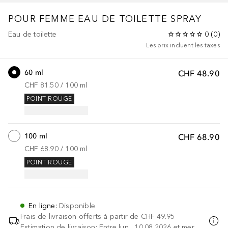
POUR FEMME
EAU DE TOILETTE SPRAY
Eau de toilette
0
(
0
)
Les prix incluent les taxes
60 ml
CHF 48.90
CHF 81.50
 / 
100
ml
POINT ROUGE
100 ml
CHF 68.90
CHF 68.90
 / 
100
ml
POINT ROUGE
En ligne
:
Disponible
Frais de livraison offerts à partir de
CHF 49.95
Estimation de livraison: Entre lun., 10.08.2026 et mer.,