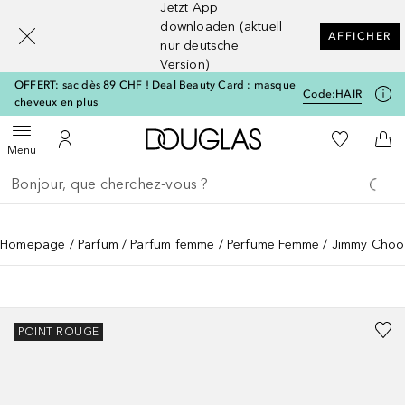
Jetzt App
[navigation.slideout.screenreader]
downloaden (aktuell
AFFICHER
nur deutsche
Version)
OFFERT: sac dès 89 CHF ! Deal Beauty Card : masque
Code:
HAIR
cheveux en plus
Vers l'accueil Douglas
Vers Ma Li
Ouvrir le menu
Vers Mon Compte
Vers
Menu
Retourner
Exécuter la recherche
Homepage
Parfum
Parfum femme
Perfume Femme
Jimmy Choo 
POINT ROUGE