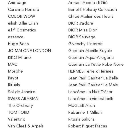
Amouage
Armani Acqua di Giò
Carolina Herrera
Benefit Holiday Collection
COLOR WOW
Chloé Atelier des Fleurs
eilish Billie Eilish
DIOR J’adore
e.l.f. Cosmetics
DIOR Miss Dior
essence
DIOR Sauvage
Hugo Boss
Givenchy L’Interdit
JO MALONE LONDON
Guerlain Abeille Royale
KIKO Milano
Guerlain Aqua Allegoria
MAC
Guerlain La Petite Robe Noire
Morphe
HERMÈS Terre d’Hermès
Payot
Jean Paul Gaultier La Belle
Rituals
Jean Paul Gaultier Le Male
Sol de Janeiro
Lancôme La Nuit Trésor
SWISS ARABIAN
Lancôme La vie est belle
The Ordinary
MUGLER Alien
TOM FORD
Rabanne 1 Million
Valentino
Rituals Sakura
Van Cleef & Arpels
Robert Piguet Fracas