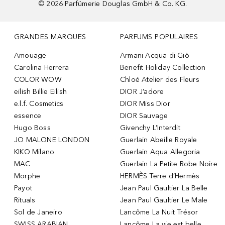
©
2026
Parfümerie Douglas GmbH & Co. KG.
GRANDES MARQUES
PARFUMS POPULAIRES
Amouage
Armani Acqua di Giò
Carolina Herrera
Benefit Holiday Collection
COLOR WOW
Chloé Atelier des Fleurs
eilish Billie Eilish
DIOR J’adore
e.l.f. Cosmetics
DIOR Miss Dior
essence
DIOR Sauvage
Hugo Boss
Givenchy L’Interdit
JO MALONE LONDON
Guerlain Abeille Royale
KIKO Milano
Guerlain Aqua Allegoria
MAC
Guerlain La Petite Robe Noire
Morphe
HERMÈS Terre d’Hermès
Payot
Jean Paul Gaultier La Belle
Rituals
Jean Paul Gaultier Le Male
Sol de Janeiro
Lancôme La Nuit Trésor
SWISS ARABIAN
Lancôme La vie est belle