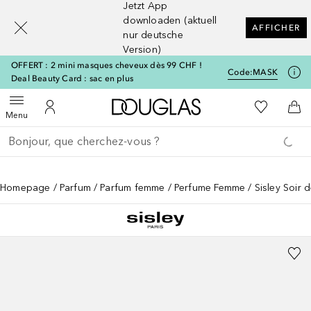
Jetzt App
[navigation.slideout.screenreader]
downloaden (aktuell
AFFICHER
nur deutsche
Version)
OFFERT : 2 mini masques cheveux dès 99 CHF !
Code:
MASK
Deal Beauty Card : sac en plus
Vers l'accueil Douglas
Vers Ma Li
Ouvrir le menu
Vers Mon Compte
Vers
Menu
Retourner
Exécuter la recherche
Homepage
Parfum
Parfum femme
Perfume Femme
Sisley Soir 