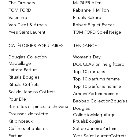
The Ordinary
MUGLER Alien
TOM FORD
Rabanne 1 Million
Valentino
Rituals Sakura
Van Cleef & Arpels
Robert Piguet Fracas
Yves Saint Laurent
TOM FORD Soleil Neige
CATÉGORIES POPULAIRES
TENDANCE
Douglas Collection
Women's Day
Maquillage
DOUGLAS online giftcard
Lattafa Parfum
Top 10 parfums
Rituals Bougies
Top 10 parfums femme
Rituals Coffrets
Top 10 parfums homme
Sol de Janeiro Coffrets
Armani Parfum homme
Pour Elle
Baobab CollectionBougies
Barrettes et pinces à cheveux
Douglas
Trousses de toilette
CollectionMaquillage
Kit pinceaux
RitualsBougies
Coffrets et palettes
Sol de JaneiroParfum
Parfum
Yves Saint LaurentCoffrets