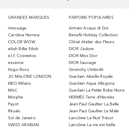
GRANDES MARQUES
PARFUMS POPULAIRES
Amouage
Armani Acqua di Giò
Carolina Herrera
Benefit Holiday Collection
COLOR WOW
Chloé Atelier des Fleurs
eilish Billie Eilish
DIOR J’adore
e.l.f. Cosmetics
DIOR Miss Dior
essence
DIOR Sauvage
Hugo Boss
Givenchy L’Interdit
JO MALONE LONDON
Guerlain Abeille Royale
KIKO Milano
Guerlain Aqua Allegoria
MAC
Guerlain La Petite Robe Noire
Morphe
HERMÈS Terre d’Hermès
Payot
Jean Paul Gaultier La Belle
Rituals
Jean Paul Gaultier Le Male
Sol de Janeiro
Lancôme La Nuit Trésor
SWISS ARABIAN
Lancôme La vie est belle