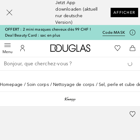
Jetzt App
[navigation.slideout.screenreader]
downloaden (aktuell
AFFICHER
nur deutsche
Version)
OFFERT : 2 mini masques cheveux dès 99 CHF !
Code:
MASK
Deal Beauty Card : sac en plus
Vers l'accueil Douglas
Vers Ma Li
Ouvrir le menu
Vers Mon Compte
Vers
Menu
Retourner
Exécuter la recherche
Homepage
Soin corps
Nettoyage de corps
Sel, perle et cube d