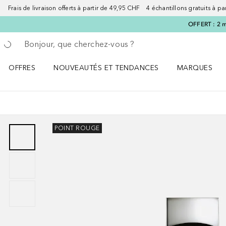
Frais de livraison offerts à partir de 49,95 CHF 4 échantillons gratuits à p
OFFERT : 2 m
Retourner
Exécuter la recherche
OFFRES
NOUVEAUTÉS ET TENDANCES
MARQUES
Ouvrir OFFRES le menu
Ouvrir NOUVEAUTÉS ET TENDANCES le menu
Ouvrir MARQU
POINT ROUGE