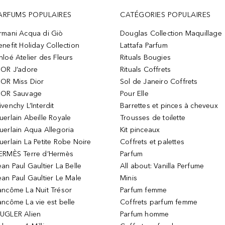
ARFUMS POPULAIRES
CATÉGORIES POPULAIRES
rmani Acqua di Giò
Douglas Collection Maquillage
enefit Holiday Collection
Lattafa Parfum
hloé Atelier des Fleurs
Rituals Bougies
IOR J’adore
Rituals Coffrets
IOR Miss Dior
Sol de Janeiro Coffrets
IOR Sauvage
Pour Elle
ivenchy L’Interdit
Barrettes et pinces à cheveux
uerlain Abeille Royale
Trousses de toilette
uerlain Aqua Allegoria
Kit pinceaux
uerlain La Petite Robe Noire
Coffrets et palettes
ERMÈS Terre d’Hermès
Parfum
ean Paul Gaultier La Belle
All about: Vanilla Perfume
ean Paul Gaultier Le Male
Minis
ancôme La Nuit Trésor
Parfum femme
ancôme La vie est belle
Coffrets parfum femme
UGLER Alien
Parfum homme