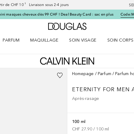
artir de CHF 10 ¹ Livraison sous 2-4 jours
SE
ini masques cheveux dès 99 CHF ! Deal Beauty Card : sac en plus
Code:
Vers l'accueil Douglas
PARFUM
MAQUILLAGE
SOIN VISAGE
SOIN CORPS
ES le menu
Ouvrir Parfum le menu
Ouvrir Maquillage le menu
Ouvrir Soin visage le menu
Ouvrir Soin c
Homepage
Parfum
Parfum 
ETERNITY FOR MEN
Après-rasage
100 ml
CHF 27.90
 / 
100
ml