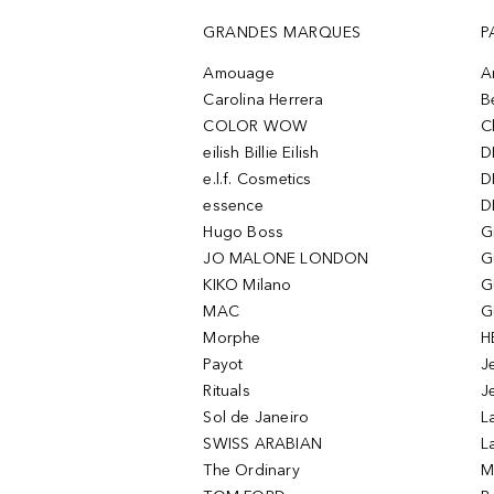
GRANDES MARQUES
P
Amouage
A
Carolina Herrera
B
COLOR WOW
C
eilish Billie Eilish
D
e.l.f. Cosmetics
D
essence
D
Hugo Boss
G
JO MALONE LONDON
G
KIKO Milano
G
MAC
G
Morphe
H
Payot
J
Rituals
J
Sol de Janeiro
L
SWISS ARABIAN
L
The Ordinary
M