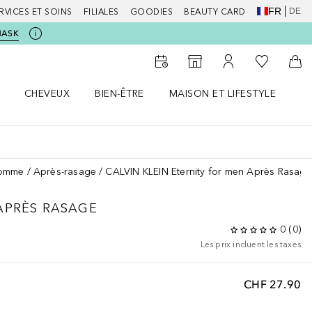
FR
DE
RVICES ET SOINS
FILIALES
GOODIES
BEAUTY CARD
MASK
Vers Ma Li
Vers le Storefinder
Vers Mon Compte
Vers
CHEVEUX
BIEN-ÊTRE
MAISON ET LIFESTYLE
D
orps le menu
Ouvrir Cheveux le menu
Ouvrir Bien-être le menu
Ouvrir Maison et Lifestyle le m
Ou
homme
Après-rasage
CALVIN KLEIN Eternity for men Après Rasage
APRÈS RASAGE
0
(
0
)
Les prix incluent les taxes
CHF 27.90