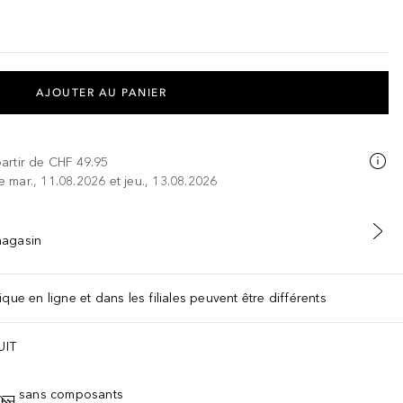
AJOUTER AU PANIER
partir de
CHF 49.95
re mar., 11.08.2026 et jeu., 13.08.2026
 magasin
que en ligne et dans les filiales peuvent être différents
UIT
sans composants