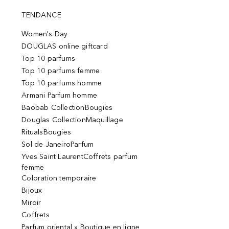
TENDANCE
Women's Day
DOUGLAS online giftcard
Top 10 parfums
Top 10 parfums femme
Top 10 parfums homme
Armani Parfum homme
Baobab CollectionBougies
Douglas CollectionMaquillage
RitualsBougies
Sol de JaneiroParfum
Yves Saint LaurentCoffrets parfum
femme
Coloration temporaire
Bijoux
Miroir
Coffrets
Parfum oriental » Boutique en ligne