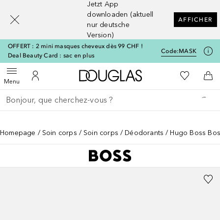
Jetzt App
[navigation.slideout.screenreader]
downloaden (aktuell
AFFICHER
nur deutsche
Version)
OFFERT : 2 mini masques cheveux dès 99 CHF !
Code:
MASK
Deal Beauty Card : sac en plus
Vers l'accueil Douglas
Vers Ma Li
Ouvrir le menu
Vers Mon Compte
Vers
Menu
Retourner
Exécuter la recherche
Homepage
Soin corps
Soin corps
Déodorants
Hugo Boss Boss