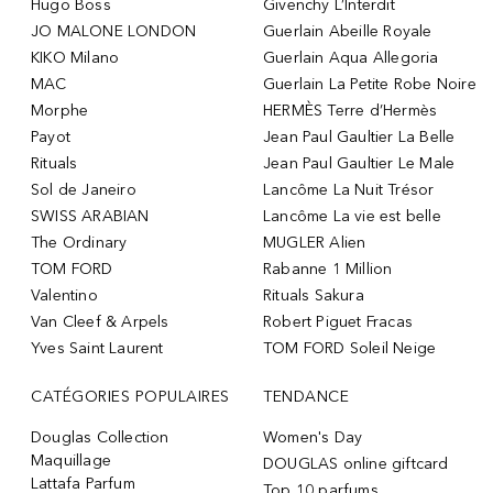
Hugo Boss
Givenchy L’Interdit
JO MALONE LONDON
Guerlain Abeille Royale
KIKO Milano
Guerlain Aqua Allegoria
MAC
Guerlain La Petite Robe Noire
Morphe
HERMÈS Terre d’Hermès
Payot
Jean Paul Gaultier La Belle
Rituals
Jean Paul Gaultier Le Male
Sol de Janeiro
Lancôme La Nuit Trésor
SWISS ARABIAN
Lancôme La vie est belle
The Ordinary
MUGLER Alien
TOM FORD
Rabanne 1 Million
Valentino
Rituals Sakura
Van Cleef & Arpels
Robert Piguet Fracas
Yves Saint Laurent
TOM FORD Soleil Neige
CATÉGORIES POPULAIRES
TENDANCE
Douglas Collection
Women's Day
Maquillage
DOUGLAS online giftcard
Lattafa Parfum
Top 10 parfums