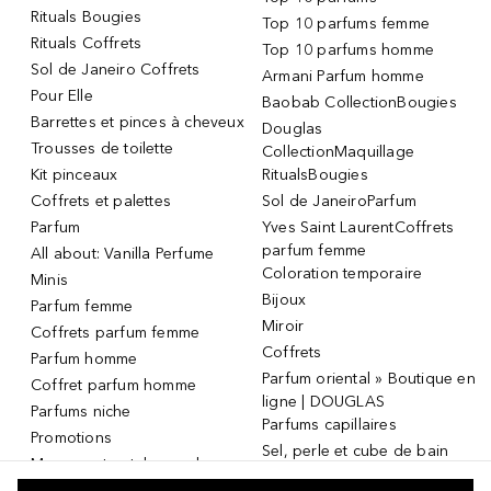
Rituals Bougies
Top 10 parfums femme
Rituals Coffrets
Top 10 parfums homme
Sol de Janeiro Coffrets
Armani Parfum homme
Pour Elle
Baobab CollectionBougies
Barrettes et pinces à cheveux
Douglas
Trousses de toilette
CollectionMaquillage
Kit pinceaux
RitualsBougies
Coffrets et palettes
Sol de JaneiroParfum
Parfum
Yves Saint LaurentCoffrets
parfum femme
All about: Vanilla Perfume
Coloration temporaire
Minis
Bijoux
Parfum femme
Miroir
Coffrets parfum femme
Coffrets
Parfum homme
Parfum oriental » Boutique en
Coffret parfum homme
ligne | DOUGLAS
Parfums niche
Parfums capillaires
Promotions
Sel, perle et cube de bain
Masque et patch pour les
Dermaroller
yeux