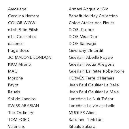
Amouage
Armani Acqua di Giò
Carolina Herrera
Benefit Holiday Collection
COLOR WOW
Chloé Atelier des Fleurs
eilish Billie Eilish
DIOR J’adore
e.l.f. Cosmetics
DIOR Miss Dior
essence
DIOR Sauvage
Hugo Boss
Givenchy L’Interdit
JO MALONE LONDON
Guerlain Abeille Royale
KIKO Milano
Guerlain Aqua Allegoria
MAC
Guerlain La Petite Robe Noire
Morphe
HERMÈS Terre d’Hermès
Payot
Jean Paul Gaultier La Belle
Rituals
Jean Paul Gaultier Le Male
Sol de Janeiro
Lancôme La Nuit Trésor
SWISS ARABIAN
Lancôme La vie est belle
The Ordinary
MUGLER Alien
TOM FORD
Rabanne 1 Million
Valentino
Rituals Sakura