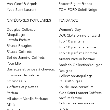
Van Cleef & Arpels
Robert Piguet Fracas
Yves Saint Laurent
TOM FORD Soleil Neige
CATÉGORIES POPULAIRES
TENDANCE
Douglas Collection
Women's Day
Maquillage
DOUGLAS online giftcard
Lattafa Parfum
Top 10 parfums
Rituals Bougies
Top 10 parfums femme
Rituals Coffrets
Top 10 parfums homme
Sol de Janeiro Coffrets
Armani Parfum homme
Pour Elle
Baobab CollectionBougies
Barrettes et pinces à cheveux
Douglas
Trousses de toilette
CollectionMaquillage
Kit pinceaux
RitualsBougies
Coffrets et palettes
Sol de JaneiroParfum
Parfum
Yves Saint LaurentCoffrets
parfum femme
All about: Vanilla Perfume
Coloration temporaire
Minis
Bijoux