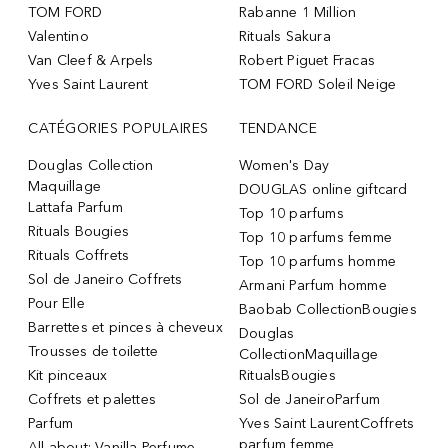
TOM FORD
Rabanne 1 Million
Valentino
Rituals Sakura
Van Cleef & Arpels
Robert Piguet Fracas
Yves Saint Laurent
TOM FORD Soleil Neige
CATÉGORIES POPULAIRES
TENDANCE
Douglas Collection
Women's Day
Maquillage
DOUGLAS online giftcard
Lattafa Parfum
Top 10 parfums
Rituals Bougies
Top 10 parfums femme
Rituals Coffrets
Top 10 parfums homme
Sol de Janeiro Coffrets
Armani Parfum homme
Pour Elle
Baobab CollectionBougies
Barrettes et pinces à cheveux
Douglas
Trousses de toilette
CollectionMaquillage
Kit pinceaux
RitualsBougies
Coffrets et palettes
Sol de JaneiroParfum
Parfum
Yves Saint LaurentCoffrets
parfum femme
All about: Vanilla Perfume