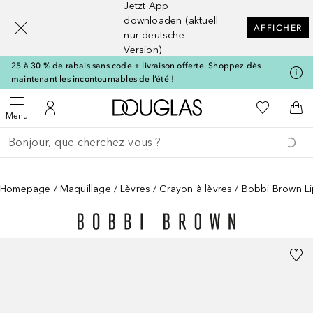
Jetzt App
[navigation.slideout.screenreader]
downloaden (aktuell
AFFICHER
nur deutsche
Version)
25 à 30 % de rabais sans code + livraison offerte. Shoppez dès
maintenant les incontournables de l’été !
Vers l'accueil Douglas
Vers Ma Li
Ouvrir le menu
Vers Mon Compte
Vers
Menu
Retourner
Exécuter la recherche
Homepage
Maquillage
Lèvres
Crayon à lèvres
Bobbi Brown Li