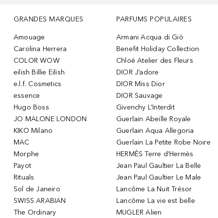
GRANDES MARQUES
PARFUMS POPULAIRES
Amouage
Armani Acqua di Giò
Carolina Herrera
Benefit Holiday Collection
COLOR WOW
Chloé Atelier des Fleurs
eilish Billie Eilish
DIOR J’adore
e.l.f. Cosmetics
DIOR Miss Dior
essence
DIOR Sauvage
Hugo Boss
Givenchy L’Interdit
JO MALONE LONDON
Guerlain Abeille Royale
KIKO Milano
Guerlain Aqua Allegoria
MAC
Guerlain La Petite Robe Noire
Morphe
HERMÈS Terre d’Hermès
Payot
Jean Paul Gaultier La Belle
Rituals
Jean Paul Gaultier Le Male
Sol de Janeiro
Lancôme La Nuit Trésor
SWISS ARABIAN
Lancôme La vie est belle
The Ordinary
MUGLER Alien