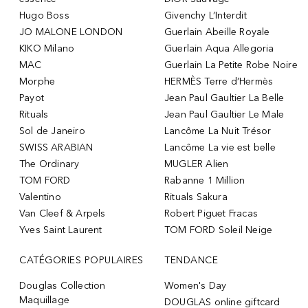
Hugo Boss
Givenchy L’Interdit
JO MALONE LONDON
Guerlain Abeille Royale
KIKO Milano
Guerlain Aqua Allegoria
MAC
Guerlain La Petite Robe Noire
Morphe
HERMÈS Terre d’Hermès
Payot
Jean Paul Gaultier La Belle
Rituals
Jean Paul Gaultier Le Male
Sol de Janeiro
Lancôme La Nuit Trésor
SWISS ARABIAN
Lancôme La vie est belle
The Ordinary
MUGLER Alien
TOM FORD
Rabanne 1 Million
Valentino
Rituals Sakura
Van Cleef & Arpels
Robert Piguet Fracas
Yves Saint Laurent
TOM FORD Soleil Neige
CATÉGORIES POPULAIRES
TENDANCE
Douglas Collection
Women's Day
Maquillage
DOUGLAS online giftcard