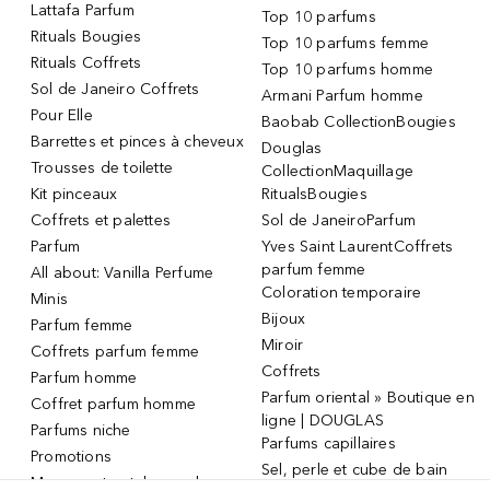
Lattafa Parfum
Top 10 parfums
Rituals Bougies
Top 10 parfums femme
Rituals Coffrets
Top 10 parfums homme
Sol de Janeiro Coffrets
Armani Parfum homme
Pour Elle
Baobab CollectionBougies
Barrettes et pinces à cheveux
Douglas
Trousses de toilette
CollectionMaquillage
Kit pinceaux
RitualsBougies
Coffrets et palettes
Sol de JaneiroParfum
Parfum
Yves Saint LaurentCoffrets
parfum femme
All about: Vanilla Perfume
Coloration temporaire
Minis
Bijoux
Parfum femme
Miroir
Coffrets parfum femme
Coffrets
Parfum homme
Parfum oriental » Boutique en
Coffret parfum homme
ligne | DOUGLAS
Parfums niche
Parfums capillaires
Promotions
Sel, perle et cube de bain
Masque et patch pour les