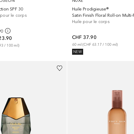
JOSEON
NUXE
ction SPF 30
Huile Prodigieuse®
 pour le corps
Satin Finish Floral Roll-on Multi
Huile pour le corps
90
CHF 37.90
23.90
60
ml
 (
CHF 63.17
 / 
100
ml
)
93
 / 
100
ml
)
NEW