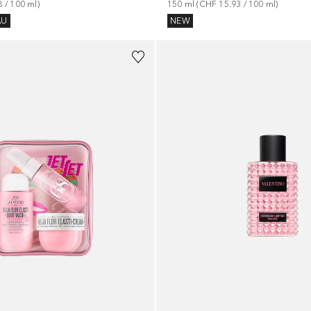
8
 / 
100
ml
)
150
ml
 (
CHF 15.93
 / 
100
ml
)
AU
NEW