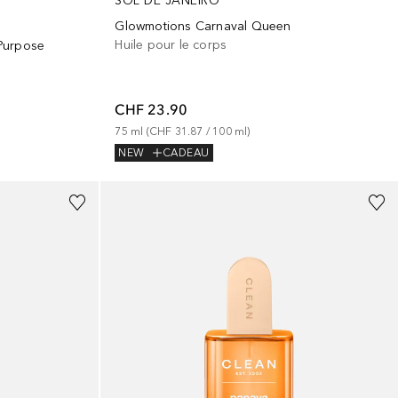
SOL DE JANEIRO
Glowmotions Carnaval Queen
Huile pour le corps
-Purpose
CHF 23.90
75
ml
 (
CHF 31.87
 / 
100
ml
)
NEW
CADEAU