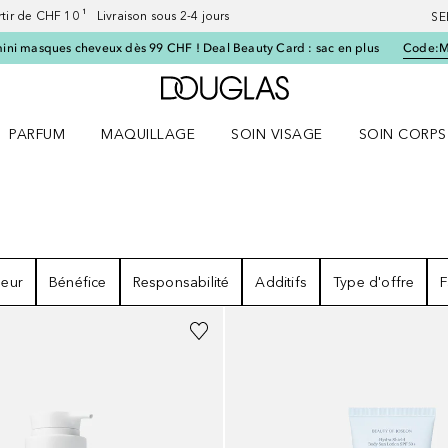
artir de CHF 10 ¹ Livraison sous 2-4 jours
SE
ini masques cheveux dès 99 CHF ! Deal Beauty Card : sac en plus
Code:
Vers l'accueil Douglas
PARFUM
MAQUILLAGE
SOIN VISAGE
SOIN CORPS
ES le menu
Ouvrir Parfum le menu
Ouvrir Maquillage le menu
Ouvrir Soin visage le menu
Ouvrir Soin c
leur
Bénéfice
Responsabilité
Additifs
Type d'offre
F