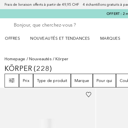
Frais de livraison offerts à partir de 49,95 CHF 4 échantillons gratuits à p
OFFERT : 2 m
Retourner
Exécuter la recherche
OFFRES
NOUVEAUTÉS ET TENDANCES
MARQUES
Ouvrir OFFRES le menu
Ouvrir NOUVEAUTÉS ET TENDANCES le menu
Ouvrir MARQU
Homepage
Nouveautés
Körper
KÖRPER
(
228
)
KÖRPER
228
RÉSULTATS
Filtre
Prix
Type de produit
Marque
Pour qui
Cou