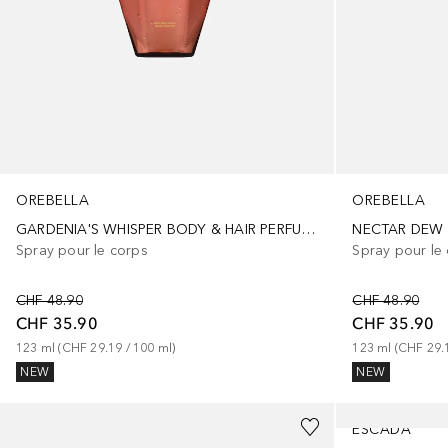
OREBELLA
OREBELLA
GARDENIA'S WHISPER BODY & HAIR PERFUME MIST
NECTAR DEW 
Spray pour le corps
Spray pour le
CHF 48.90
CHF 48.90
CHF 35.90
CHF 35.90
123
ml
 (
CHF 29.19
 / 
100
ml
)
123
ml
 (
CHF 29.
NEW
NEW
ESCADA