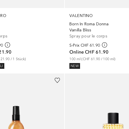
IRO
VALENTINO
Born In Roma Donna
Vanilla Bliss
orps
Spray pour le corps
90
S-Prix
CHF 61.90
21.90
Online
CHF 61.90
21.90
 / 
1
Stück
)
100
ml
 (
CHF 61.90
 / 
100
ml
)
AU
NEW