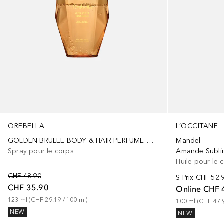
OREBELLA
L’OCCITANE
GOLDEN BRULEE BODY & HAIR PERFUME MIST
Mandel
Spray pour le corps
Amande Subli
Huile pour le 
CHF 48.90
S-Prix
CHF 52.
CHF 35.90
Online
CHF 
123
ml
 (
CHF 29.19
 / 
100
ml
)
100
ml
 (
CHF 47.
NEW
NEW