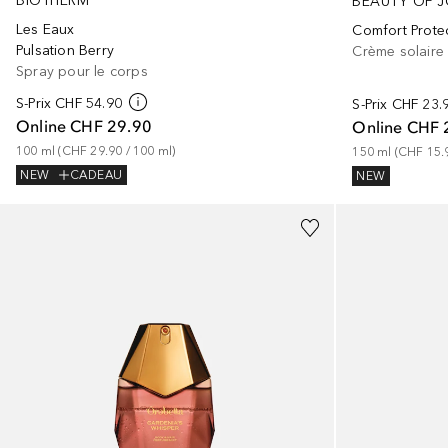
BIOTHERM
BEAUTY OF 
Les Eaux
Comfort Prote
Pulsation Berry
Crème solaire
Spray pour le corps
S-Prix
CHF 54.90
S-Prix
CHF 23.
Online
CHF 29.90
Online
CHF 
100
ml
 (
CHF 29.90
 / 
100
ml
)
150
ml
 (
CHF 15.
NEW
CADEAU
NEW