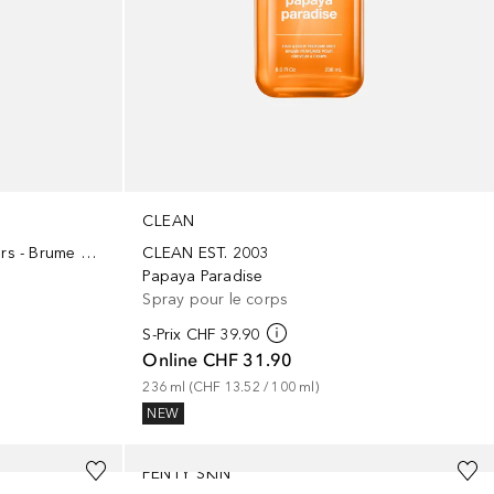
CLEAN
CLEAN EST. 2003
Allover body mist, Vanilla Flowers - Brume parfumée pour le corps
Papaya Paradise
Spray pour le corps
S-Prix
CHF 39.90
Online
CHF 31.90
236
ml
 (
CHF 13.52
 / 
100
ml
)
NEW
FENTY SKIN