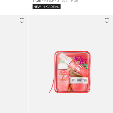
1
Quantité
 (
CHF 31.90
 / 
1
Stück
)
NEW
CADEAU