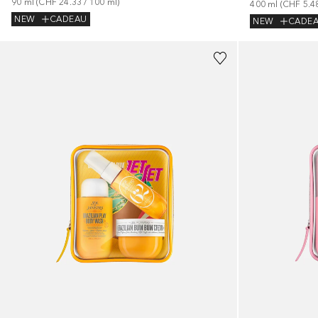
90
ml
 (
CHF 24.33
 / 
100
ml
)
400
ml
 (
CHF 5.4
NEW
CADEAU
NEW
CADE