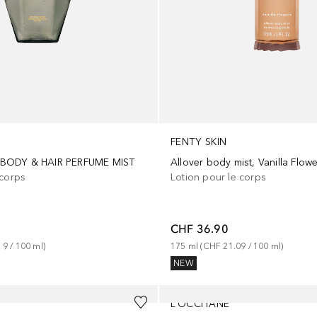
FENTY SKIN
BODY & HAIR PERFUME MIST
 corps
Lotion pour le corps
CHF 36.90
19
 / 
100
ml
)
175
ml
 (
CHF 21.09
 / 
100
ml
)
NEW
L’OCCITANE