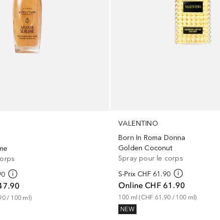
VALENTINO
Born In Roma Donna
Golden Coconut
me
Spray pour le corps
corps
S-Prix
CHF 61.90
90
Online
CHF 61.90
47.90
100
ml
 (
CHF 61.90
 / 
100
ml
)
90
 / 
100
ml
)
NEW