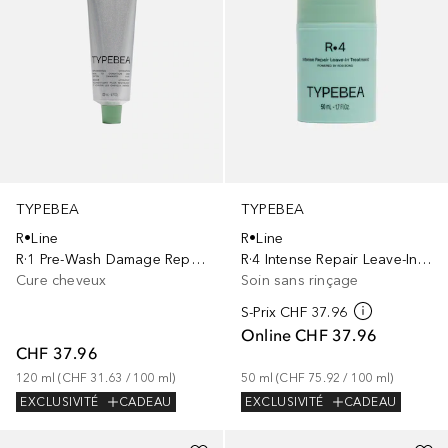
TYPEBEA
TYPEBEA
R•Line
R•Line
R·1 Pre-Wash Damage Repair Mask
R·4 Intense Repair Leave-In Treatment
Cure cheveux
Soin sans rinçage
S-Prix
CHF 37.96
Online
CHF 37.96
CHF 37.96
120
ml
 (
CHF 31.63
 / 
100
ml
)
50
ml
 (
CHF 75.92
 / 
100
ml
)
EXCLUSIVITÉ
CADEAU
EXCLUSIVITÉ
CADEAU