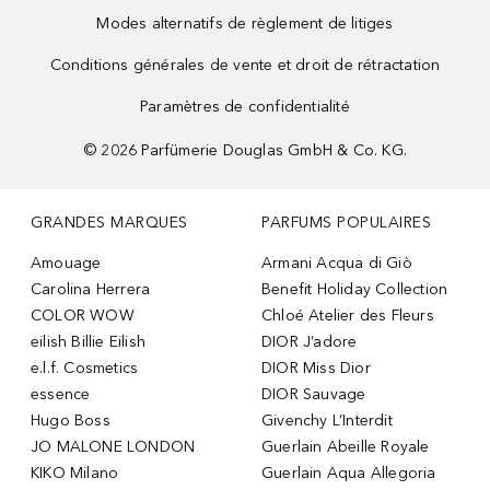
Modes alternatifs de règlement de litiges
Conditions générales de vente et droit de rétractation
Paramètres de confidentialité
©
2026
Parfümerie Douglas GmbH & Co. KG.
GRANDES MARQUES
PARFUMS POPULAIRES
Amouage
Armani Acqua di Giò
Carolina Herrera
Benefit Holiday Collection
COLOR WOW
Chloé Atelier des Fleurs
eilish Billie Eilish
DIOR J’adore
e.l.f. Cosmetics
DIOR Miss Dior
essence
DIOR Sauvage
Hugo Boss
Givenchy L’Interdit
JO MALONE LONDON
Guerlain Abeille Royale
KIKO Milano
Guerlain Aqua Allegoria