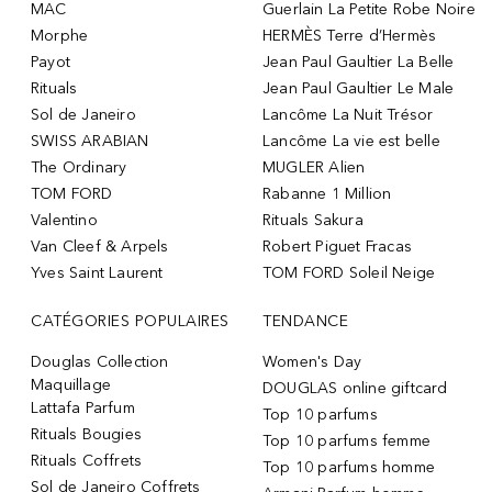
MAC
Guerlain La Petite Robe Noire
Morphe
HERMÈS Terre d’Hermès
Payot
Jean Paul Gaultier La Belle
Rituals
Jean Paul Gaultier Le Male
Sol de Janeiro
Lancôme La Nuit Trésor
SWISS ARABIAN
Lancôme La vie est belle
The Ordinary
MUGLER Alien
TOM FORD
Rabanne 1 Million
Valentino
Rituals Sakura
Van Cleef & Arpels
Robert Piguet Fracas
Yves Saint Laurent
TOM FORD Soleil Neige
CATÉGORIES POPULAIRES
TENDANCE
Douglas Collection
Women's Day
Maquillage
DOUGLAS online giftcard
Lattafa Parfum
Top 10 parfums
Rituals Bougies
Top 10 parfums femme
Rituals Coffrets
Top 10 parfums homme
Sol de Janeiro Coffrets