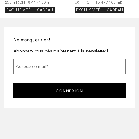
250
ml
 (
CHF 8.44
 / 
100
ml
)
60
ml
 (
CHF 15.47
 / 
100
ml
)
EXCLUSIVITÉ
CADEAU
EXCLUSIVITÉ
CADEAU
Ne manquez rien!
Abonnez-vous dès maintenant à la newsletter!
Adresse e-mail
*
CONNEXION