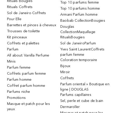
Rituals Bougies
Top 10 parfums femme
Rituals Coffrets
Top 10 parfums homme
Sol de Janeiro Coffrets
Armani Parfum homme
Pour Elle
Baobab CollectionBougies
Barrettes et pinces à cheveux
Douglas
Trousses de toilette
CollectionMaquillage
Kit pinceaux
RitualsBougies
Coffrets et palettes
Sol de JaneiroParfum
Parfum
Yves Saint LaurentCoffrets
parfum femme
All about: Vanilla Perfume
Coloration temporaire
Minis
Bijoux
Parfum femme
Miroir
Coffrets parfum femme
Coffrets
Parfum homme
Parfum oriental » Boutique en
Coffret parfum homme
ligne | DOUGLAS
Parfums niche
Parfums capillaires
Promotions
Sel, perle et cube de bain
Masque et patch pour les
Dermaroller
yeux
Masque et patch pour les