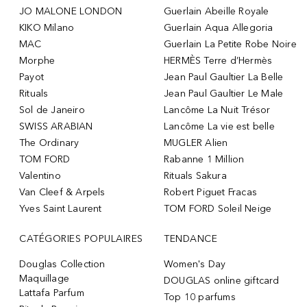
JO MALONE LONDON
Guerlain Abeille Royale
KIKO Milano
Guerlain Aqua Allegoria
MAC
Guerlain La Petite Robe Noire
Morphe
HERMÈS Terre d’Hermès
Payot
Jean Paul Gaultier La Belle
Rituals
Jean Paul Gaultier Le Male
Sol de Janeiro
Lancôme La Nuit Trésor
SWISS ARABIAN
Lancôme La vie est belle
The Ordinary
MUGLER Alien
TOM FORD
Rabanne 1 Million
Valentino
Rituals Sakura
Van Cleef & Arpels
Robert Piguet Fracas
Yves Saint Laurent
TOM FORD Soleil Neige
CATÉGORIES POPULAIRES
TENDANCE
Douglas Collection
Women's Day
Maquillage
DOUGLAS online giftcard
Lattafa Parfum
Top 10 parfums