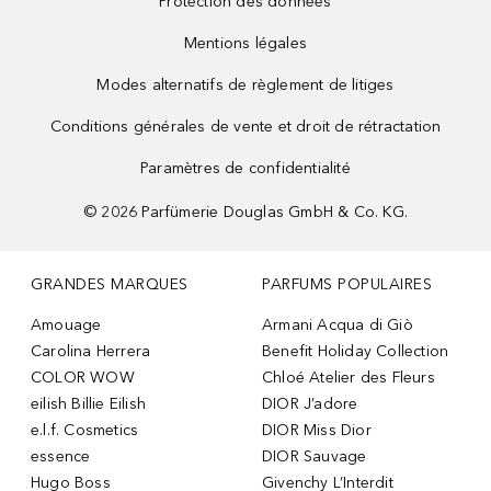
Protection des données
Mentions légales
Modes alternatifs de règlement de litiges
Conditions générales de vente et droit de rétractation
Paramètres de confidentialité
©
2026
Parfümerie Douglas GmbH & Co. KG.
GRANDES MARQUES
PARFUMS POPULAIRES
Amouage
Armani Acqua di Giò
Carolina Herrera
Benefit Holiday Collection
COLOR WOW
Chloé Atelier des Fleurs
eilish Billie Eilish
DIOR J’adore
e.l.f. Cosmetics
DIOR Miss Dior
essence
DIOR Sauvage
Hugo Boss
Givenchy L’Interdit