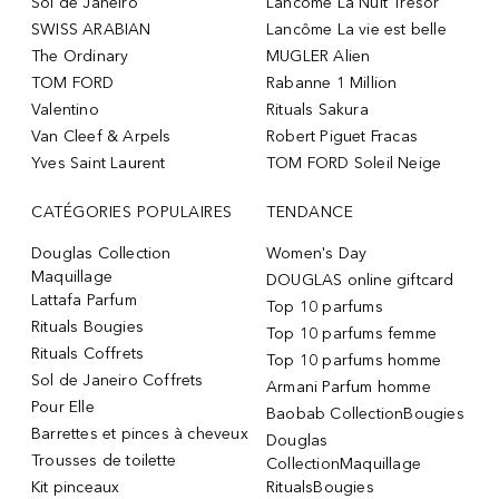
Sol de Janeiro
Lancôme La Nuit Trésor
SWISS ARABIAN
Lancôme La vie est belle
The Ordinary
MUGLER Alien
TOM FORD
Rabanne 1 Million
Valentino
Rituals Sakura
Van Cleef & Arpels
Robert Piguet Fracas
Yves Saint Laurent
TOM FORD Soleil Neige
CATÉGORIES POPULAIRES
TENDANCE
Douglas Collection
Women's Day
Maquillage
DOUGLAS online giftcard
Lattafa Parfum
Top 10 parfums
Rituals Bougies
Top 10 parfums femme
Rituals Coffrets
Top 10 parfums homme
Sol de Janeiro Coffrets
Armani Parfum homme
Pour Elle
Baobab CollectionBougies
Barrettes et pinces à cheveux
Douglas
Trousses de toilette
CollectionMaquillage
Kit pinceaux
RitualsBougies