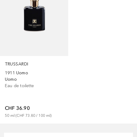
TRUSSARDI
1911 Uomo
Uomo
Eau de toilette
CHF 36.90
50
ml
 (
CHF 73.80
 / 
100
ml
)