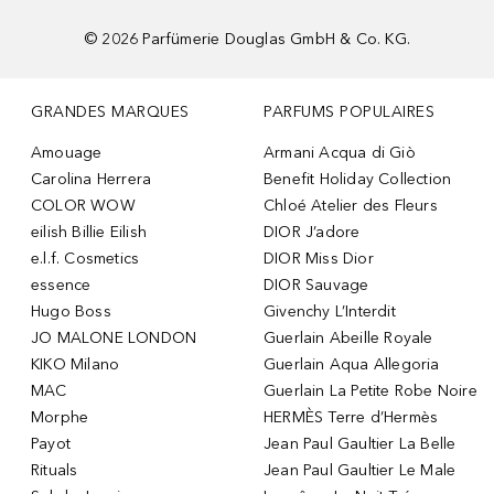
©
2026
Parfümerie Douglas GmbH & Co. KG.
GRANDES MARQUES
PARFUMS POPULAIRES
Amouage
Armani Acqua di Giò
Carolina Herrera
Benefit Holiday Collection
COLOR WOW
Chloé Atelier des Fleurs
eilish Billie Eilish
DIOR J’adore
e.l.f. Cosmetics
DIOR Miss Dior
essence
DIOR Sauvage
Hugo Boss
Givenchy L’Interdit
JO MALONE LONDON
Guerlain Abeille Royale
KIKO Milano
Guerlain Aqua Allegoria
MAC
Guerlain La Petite Robe Noire
Morphe
HERMÈS Terre d’Hermès
Payot
Jean Paul Gaultier La Belle
Rituals
Jean Paul Gaultier Le Male