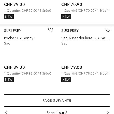
CHF 79.00
CHF 70.90
1
Quantité
 (
CHF 79.00
 / 
1
Stück
)
1
Quantité
 (
CHF 70.90
 / 
1
Stück
)
NEW
NEW
SURI FREY
SURI FREY
Poche SFY Bonny
Sac À Bandoulière SFY Sandey
Sac
Sac
CHF 89.00
CHF 79.00
1
Quantité
 (
CHF 89.00
 / 
1
Stück
)
1
Quantité
 (
CHF 79.00
 / 
1
Stück
)
NEW
NEW
PAGE SUIVANTE
Page 1 sur 5