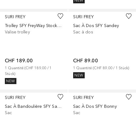
NEW
SURI FREY
SURI FREY
Trolley SFY FreyWay Stockholm
Sac À Dos SFY Sandey
Valise trolley
Sac à dos
CHF 189.00
CHF 89.00
1
Quantité
 (
CHF 189.00
 / 
1
1
Quantité
 (
CHF 89.00
 / 
1
Stück
)
Stück
)
NEW
NEW
SURI FREY
SURI FREY
Sac À Bandoulière SFY Sandey
Sac À Dos SFY Bonny
Sac
Sac