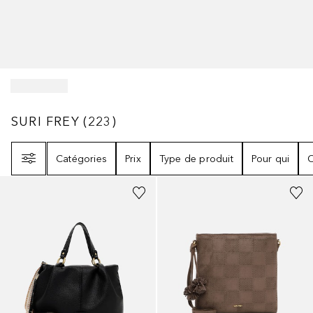
SURI FREY
223
RÉSULTATS
SURI FREY
(
223
)
Filtre
Catégories
Prix
Type de produit
Pour qui
C