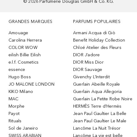
©
2026
Parfümerie Douglas GmbH & Co. KG.
GRANDES MARQUES
PARFUMS POPULAIRES
Amouage
Armani Acqua di Giò
Carolina Herrera
Benefit Holiday Collection
COLOR WOW
Chloé Atelier des Fleurs
eilish Billie Eilish
DIOR J’adore
e.l.f. Cosmetics
DIOR Miss Dior
essence
DIOR Sauvage
Hugo Boss
Givenchy L’Interdit
JO MALONE LONDON
Guerlain Abeille Royale
KIKO Milano
Guerlain Aqua Allegoria
MAC
Guerlain La Petite Robe Noire
Morphe
HERMÈS Terre d’Hermès
Payot
Jean Paul Gaultier La Belle
Rituals
Jean Paul Gaultier Le Male
Sol de Janeiro
Lancôme La Nuit Trésor
SWISS ARABIAN
Lancôme La vie est belle