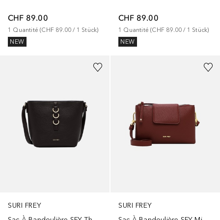
CHF 89.00
CHF 89.00
1
Quantité
 (
CHF 89.00
 / 
1
Stück
)
1
Quantité
 (
CHF 89.00
 / 
1
Stück
)
NEW
NEW
SURI FREY
SURI FREY
Sac À Bandoulière SFY Thessy
Sac À Bandoulière SFY Mimmy