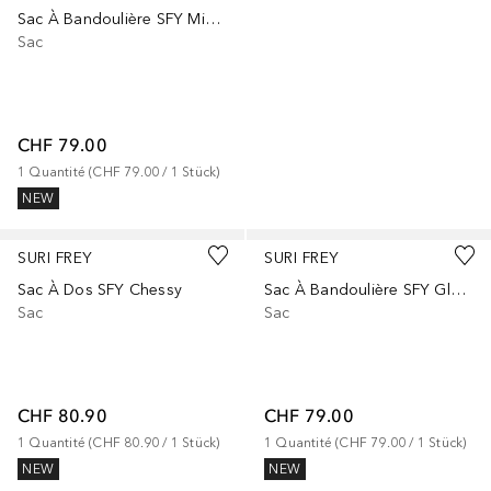
Sac À Bandoulière SFY Mimmy
Sac
CHF 79.00
1
Quantité
 (
CHF 79.00
 / 
1
Stück
)
NEW
SURI FREY
SURI FREY
Sac À Dos SFY Chessy
Sac À Bandoulière SFY Glory
Sac
Sac
CHF 80.90
CHF 79.00
1
Quantité
 (
CHF 80.90
 / 
1
Stück
)
1
Quantité
 (
CHF 79.00
 / 
1
Stück
)
NEW
NEW
+
1