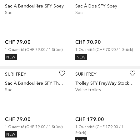
Sac À Bandoulière SFY Soey
Sac À Dos SFY Soey
Sac
Sac
CHF 79.00
CHF 70.90
1
Quantité
 (
CHF 79.00
 / 
1
Stück
)
1
Quantité
 (
CHF 70.90
 / 
1
Stück
)
NEW
NEW
SURI FREY
SURI FREY
Sac À Bandoulière SFY Thessy
Trolley SFY FreyWay Stockholm
Sac
Valise trolley
CHF 79.00
CHF 179.00
1
Quantité
 (
CHF 79.00
 / 
1
Stück
)
1
Quantité
 (
CHF 179.00
 / 
1
Stück
)
NEW