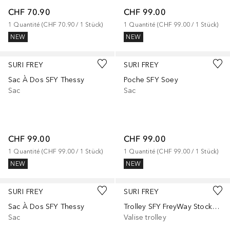
CHF 70.90
CHF 99.00
1
Quantité
 (
CHF 70.90
 / 
1
Stück
)
1
Quantité
 (
CHF 99.00
 / 
1
Stück
)
NEW
NEW
SURI FREY
SURI FREY
Sac À Dos SFY Thessy
Poche SFY Soey
Sac
Sac
CHF 99.00
CHF 99.00
1
Quantité
 (
CHF 99.00
 / 
1
Stück
)
1
Quantité
 (
CHF 99.00
 / 
1
Stück
)
NEW
NEW
SURI FREY
SURI FREY
Sac À Dos SFY Thessy
Trolley SFY FreyWay Stockholm
Sac
Valise trolley