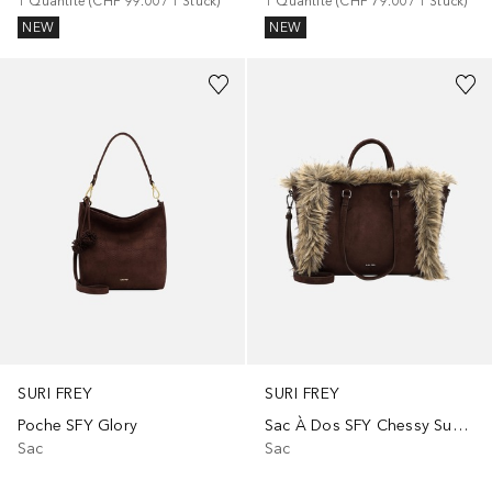
1
Quantité
 (
CHF 99.00
 / 
1
Stück
)
1
Quantité
 (
CHF 79.00
 / 
1
Stück
)
NEW
NEW
SURI FREY
SURI FREY
Poche SFY Glory
Sac À Dos SFY Chessy Suede
Sac
Sac