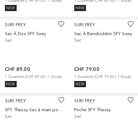
1
Quantité
 (
CHF 89.00
 / 
1
Stück
)
1
Quantité
 (
CHF 89.00
 / 
1
Stück
)
NEW
NEW
SURI FREY
SURI FREY
Sac À Dos SFY Soey
Sac À Bandoulière SFY Soey
Sac
Sac
CHF 89.00
CHF 79.00
1
Quantité
 (
CHF 89.00
 / 
1
Stück
)
1
Quantité
 (
CHF 79.00
 / 
1
Stück
)
NEW
NEW
SURI FREY
SURI FREY
SFY Thessy Sac à main porté épaule
Poche SFY Thessy
Sac
Sac