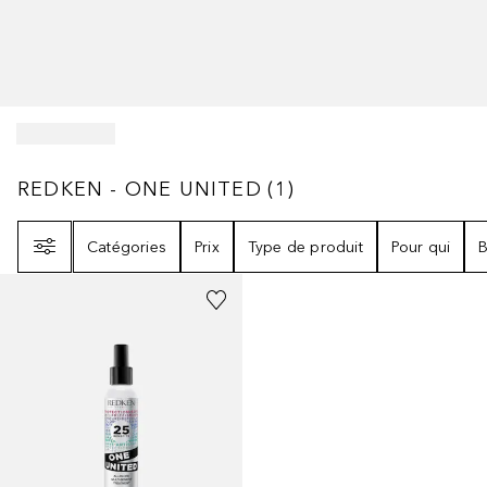
REDKEN - ONE UNITED
1
RÉSULTATS
REDKEN - ONE UNITED
(
1
)
Filtre
Catégories
Prix
Type de produit
Pour qui
B