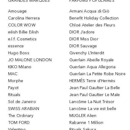
GRANDES MARQUES
PARFUMS POPULAIRES
Amouage
Armani Acqua di Giò
Carolina Herrera
Benefit Holiday Collection
COLOR WOW
Chloé Atelier des Fleurs
eilish Billie Eilish
DIOR J’adore
e.l.f. Cosmetics
DIOR Miss Dior
essence
DIOR Sauvage
Hugo Boss
Givenchy L’Interdit
JO MALONE LONDON
Guerlain Abeille Royale
KIKO Milano
Guerlain Aqua Allegoria
MAC
Guerlain La Petite Robe Noire
Morphe
HERMÈS Terre d’Hermès
Payot
Jean Paul Gaultier La Belle
Rituals
Jean Paul Gaultier Le Male
Sol de Janeiro
Lancôme La Nuit Trésor
SWISS ARABIAN
Lancôme La vie est belle
The Ordinary
MUGLER Alien
TOM FORD
Rabanne 1 Million
Valentino
Rituals Sakura