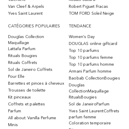
Van Cleef & Arpels
Robert Piguet Fracas
Yves Saint Laurent
TOM FORD Soleil Neige
CATÉGORIES POPULAIRES
TENDANCE
Douglas Collection
Women's Day
Maquillage
DOUGLAS online giftcard
Lattafa Parfum
Top 10 parfums
Rituals Bougies
Top 10 parfums femme
Rituals Coffrets
Top 10 parfums homme
Sol de Janeiro Coffrets
Armani Parfum homme
Pour Elle
Baobab CollectionBougies
Barrettes et pinces à cheveux
Douglas
Trousses de toilette
CollectionMaquillage
Kit pinceaux
RitualsBougies
Coffrets et palettes
Sol de JaneiroParfum
Parfum
Yves Saint LaurentCoffrets
parfum femme
All about: Vanilla Perfume
Coloration temporaire
Minis