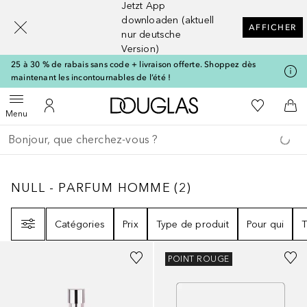
Jetzt App
[navigation.slideout.screenreader]
downloaden (aktuell
AFFICHER
nur deutsche
Version)
25 à 30 % de rabais sans code + livraison offerte. Shoppez dès
maintenant les incontournables de l’été !
Vers l'accueil Douglas
Vers Ma Li
Ouvrir le menu
Vers Mon Compte
Vers
Menu
Retourner
Exécuter la recherche
NULL - PARFUM HOMME
2
RÉSULTATS
NULL - PARFUM HOMME
(
2
)
Filtre
Catégories
Prix
Type de produit
Pour qui
T
POINT ROUGE