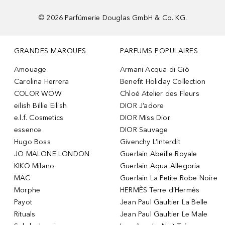
©
2026
Parfümerie Douglas GmbH & Co. KG.
GRANDES MARQUES
PARFUMS POPULAIRES
Amouage
Armani Acqua di Giò
Carolina Herrera
Benefit Holiday Collection
COLOR WOW
Chloé Atelier des Fleurs
eilish Billie Eilish
DIOR J’adore
e.l.f. Cosmetics
DIOR Miss Dior
essence
DIOR Sauvage
Hugo Boss
Givenchy L’Interdit
JO MALONE LONDON
Guerlain Abeille Royale
KIKO Milano
Guerlain Aqua Allegoria
MAC
Guerlain La Petite Robe Noire
Morphe
HERMÈS Terre d’Hermès
Payot
Jean Paul Gaultier La Belle
Rituals
Jean Paul Gaultier Le Male