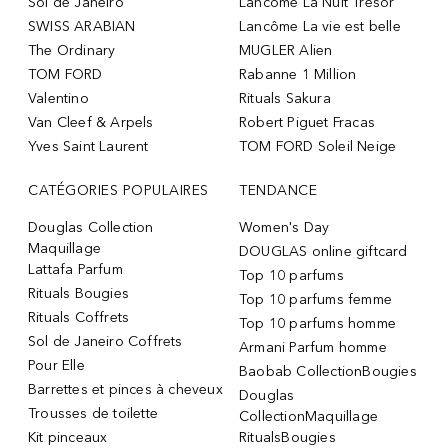
Sol de Janeiro
Lancôme La Nuit Trésor
SWISS ARABIAN
Lancôme La vie est belle
The Ordinary
MUGLER Alien
TOM FORD
Rabanne 1 Million
Valentino
Rituals Sakura
Van Cleef & Arpels
Robert Piguet Fracas
Yves Saint Laurent
TOM FORD Soleil Neige
CATÉGORIES POPULAIRES
TENDANCE
Douglas Collection
Women's Day
Maquillage
DOUGLAS online giftcard
Lattafa Parfum
Top 10 parfums
Rituals Bougies
Top 10 parfums femme
Rituals Coffrets
Top 10 parfums homme
Sol de Janeiro Coffrets
Armani Parfum homme
Pour Elle
Baobab CollectionBougies
Barrettes et pinces à cheveux
Douglas
Trousses de toilette
CollectionMaquillage
Kit pinceaux
RitualsBougies