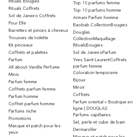
Rituals Bougies
Top 10 parfums femme
Rituals Coffrets
Top 10 parfums homme
Sol de Janeiro Coffrets
Armani Parfum homme
Pour Elle
Baobab CollectionBougies
Barrettes et pinces à cheveux
Douglas
Trousses de toilette
CollectionMaquillage
Kit pinceaux
RitualsBougies
Coffrets et palettes
Sol de JaneiroParfum
Parfum
Yves Saint LaurentCoffrets
parfum femme
All about: Vanilla Perfume
Coloration temporaire
Minis
Bijoux
Parfum femme
Miroir
Coffrets parfum femme
Coffrets
Parfum homme
Parfum oriental » Boutique en
Coffret parfum homme
ligne | DOUGLAS
Parfums niche
Parfums capillaires
Promotions
Sel, perle et cube de bain
Masque et patch pour les
Dermaroller
yeux
Masque et patch pour les