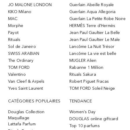
JO MALONE LONDON
Guerlain Abeille Royale
KIKO Milano
Guerlain Aqua Allegoria
MAC
Guerlain La Petite Robe Noire
Morphe
HERMÈS Terre d’Hermès
Payot
Jean Paul Gaultier La Belle
Rituals
Jean Paul Gaultier Le Male
Sol de Janeiro
Lancôme La Nuit Trésor
SWISS ARABIAN
Lancôme La vie est belle
The Ordinary
MUGLER Alien
TOM FORD
Rabanne 1 Million
Valentino
Rituals Sakura
Van Cleef & Arpels
Robert Piguet Fracas
Yves Saint Laurent
TOM FORD Soleil Neige
CATÉGORIES POPULAIRES
TENDANCE
Douglas Collection
Women's Day
Maquillage
DOUGLAS online giftcard
Lattafa Parfum
Top 10 parfums