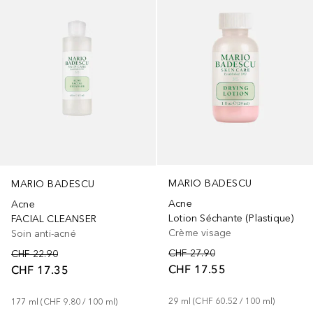
MARIO BADESCU
MARIO BADESCU
Acne
Acne
Lotion Séchante (Plastique)
FACIAL CLEANSER
Crème visage
Soin anti-acné
CHF 27.90
CHF 22.90
CHF 17.55
CHF 17.35
29
ml
 (
CHF 60.52
 / 
100
ml
)
177
ml
 (
CHF 9.80
 / 
100
ml
)