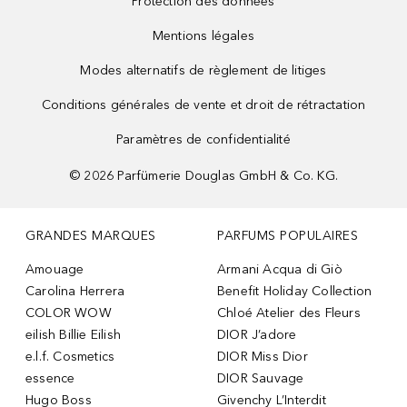
Protection des données
Mentions légales
Modes alternatifs de règlement de litiges
Conditions générales de vente et droit de rétractation
Paramètres de confidentialité
©
2026
Parfümerie Douglas GmbH & Co. KG.
GRANDES MARQUES
PARFUMS POPULAIRES
Amouage
Armani Acqua di Giò
Carolina Herrera
Benefit Holiday Collection
COLOR WOW
Chloé Atelier des Fleurs
eilish Billie Eilish
DIOR J’adore
e.l.f. Cosmetics
DIOR Miss Dior
essence
DIOR Sauvage
Hugo Boss
Givenchy L’Interdit