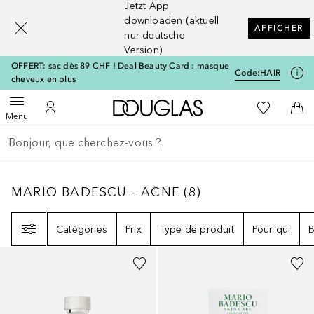
Jetzt App
[navigation.slideout.screenreader]
downloaden (aktuell
AFFICHER
nur deutsche
Version)
OFFERT: sac dès 89 CHF ! Deal Beauty Card : masque
Code:
HAIR
cheveux en plus
Vers l'accueil Douglas
Vers Ma Li
Ouvrir le menu
Vers Mon Compte
Vers
Menu
Retourner
Exécuter la recherche
MARIO BADESCU - ACNE
8
RÉSULTATS
MARIO BADESCU - ACNE
(
8
)
Filtre
Catégories
Prix
Type de produit
Pour qui
B