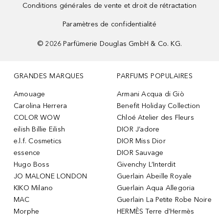
Conditions générales de vente et droit de rétractation
Paramètres de confidentialité
©
2026
Parfümerie Douglas GmbH & Co. KG.
GRANDES MARQUES
PARFUMS POPULAIRES
Amouage
Armani Acqua di Giò
Carolina Herrera
Benefit Holiday Collection
COLOR WOW
Chloé Atelier des Fleurs
eilish Billie Eilish
DIOR J’adore
e.l.f. Cosmetics
DIOR Miss Dior
essence
DIOR Sauvage
Hugo Boss
Givenchy L’Interdit
JO MALONE LONDON
Guerlain Abeille Royale
KIKO Milano
Guerlain Aqua Allegoria
MAC
Guerlain La Petite Robe Noire
Morphe
HERMÈS Terre d’Hermès