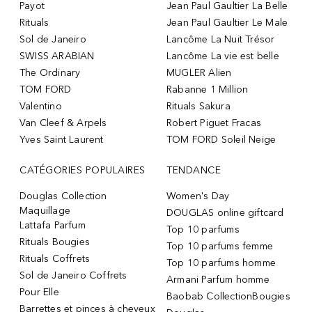
Payot
Jean Paul Gaultier La Belle
Rituals
Jean Paul Gaultier Le Male
Sol de Janeiro
Lancôme La Nuit Trésor
SWISS ARABIAN
Lancôme La vie est belle
The Ordinary
MUGLER Alien
TOM FORD
Rabanne 1 Million
Valentino
Rituals Sakura
Van Cleef & Arpels
Robert Piguet Fracas
Yves Saint Laurent
TOM FORD Soleil Neige
CATÉGORIES POPULAIRES
TENDANCE
Douglas Collection
Women's Day
Maquillage
DOUGLAS online giftcard
Lattafa Parfum
Top 10 parfums
Rituals Bougies
Top 10 parfums femme
Rituals Coffrets
Top 10 parfums homme
Sol de Janeiro Coffrets
Armani Parfum homme
Pour Elle
Baobab CollectionBougies
Barrettes et pinces à cheveux