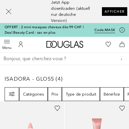
Jetzt App
[navigation.slideout.screenreader]
downloaden (aktuell
AFFICHER
nur deutsche
Version)
OFFERT : 2 mini masques cheveux dès 99 CHF !
Code:
MASK
Deal Beauty Card : sac en plus
Vers l'accueil Douglas
Vers Ma Li
Ouvrir le menu
Vers Mon Compte
Vers
Menu
Retourner
Exécuter la recherche
ISADORA - GLOSS
4
RÉSULTATS
ISADORA - GLOSS
(
4
)
Filtre
Catégories
Prix
Type de produit
Bénéfice
+
6
+
1