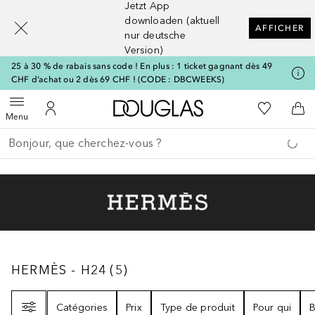
Jetzt App
[navigation.slideout.screenreader]
downloaden (aktuell
AFFICHER
nur deutsche
Version)
25 à 30 % de rabais sans code ! En plus : 1 ticket gagnant dès 49
CHF d’achat ou 2 dès 69 CHF ! (CODE : DBCWEEKS)
Vers l'accueil Douglas
Vers Ma Li
Ouvrir le menu
Vers Mon Compte
Vers
Menu
Retourner
Exécuter la recherche
HERMÈS - H24
5
RÉSULTATS
HERMÈS - H24
(
5
)
Filtre
Catégories
Prix
Type de produit
Pour qui
B