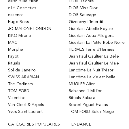
eilish Billie Eilish
DIOR J’adore
e.l.f. Cosmetics
DIOR Miss Dior
essence
DIOR Sauvage
Hugo Boss
Givenchy L’Interdit
JO MALONE LONDON
Guerlain Abeille Royale
KIKO Milano
Guerlain Aqua Allegoria
MAC
Guerlain La Petite Robe Noire
Morphe
HERMÈS Terre d’Hermès
Payot
Jean Paul Gaultier La Belle
Rituals
Jean Paul Gaultier Le Male
Sol de Janeiro
Lancôme La Nuit Trésor
SWISS ARABIAN
Lancôme La vie est belle
The Ordinary
MUGLER Alien
TOM FORD
Rabanne 1 Million
Valentino
Rituals Sakura
Van Cleef & Arpels
Robert Piguet Fracas
Yves Saint Laurent
TOM FORD Soleil Neige
CATÉGORIES POPULAIRES
TENDANCE