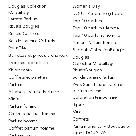
Douglas Collection
Women's Day
Maquillage
DOUGLAS online giftcard
Lattafa Parfum
Top 10 parfums
Rituals Bougies
Top 10 parfums femme
Rituals Coffrets
Top 10 parfums homme
Sol de Janeiro Coffrets
Armani Parfum homme
Pour Elle
Baobab CollectionBougies
Barrettes et pinces à cheveux
Douglas
Trousses de toilette
CollectionMaquillage
Kit pinceaux
RitualsBougies
Coffrets et palettes
Sol de JaneiroParfum
Parfum
Yves Saint LaurentCoffrets
parfum femme
All about: Vanilla Perfume
Coloration temporaire
Minis
Bijoux
Parfum femme
Miroir
Coffrets parfum femme
Coffrets
Parfum homme
Parfum oriental » Boutique en
Coffret parfum homme
ligne | DOUGLAS
Parfums niche