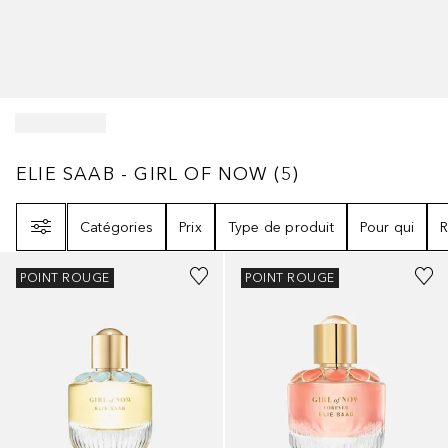
ELIE SAAB - GIRL OF NOW
5
RÉSULTATS
ELIE SAAB - GIRL OF NOW
(
5
)
Filtre
Catégories
Prix
Type de produit
Pour qui
R
POINT ROUGE
POINT ROUGE