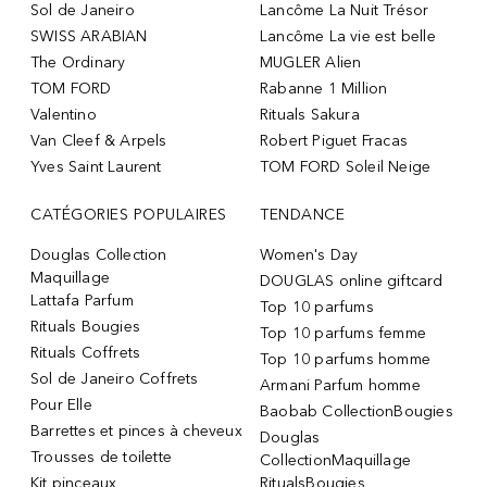
Sol de Janeiro
Lancôme La Nuit Trésor
SWISS ARABIAN
Lancôme La vie est belle
The Ordinary
MUGLER Alien
TOM FORD
Rabanne 1 Million
Valentino
Rituals Sakura
Van Cleef & Arpels
Robert Piguet Fracas
Yves Saint Laurent
TOM FORD Soleil Neige
CATÉGORIES POPULAIRES
TENDANCE
Douglas Collection
Women's Day
Maquillage
DOUGLAS online giftcard
Lattafa Parfum
Top 10 parfums
Rituals Bougies
Top 10 parfums femme
Rituals Coffrets
Top 10 parfums homme
Sol de Janeiro Coffrets
Armani Parfum homme
Pour Elle
Baobab CollectionBougies
Barrettes et pinces à cheveux
Douglas
Trousses de toilette
CollectionMaquillage
Kit pinceaux
RitualsBougies