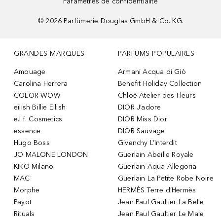
Paramètres de confidentialité
©
2026
Parfümerie Douglas GmbH & Co. KG.
GRANDES MARQUES
PARFUMS POPULAIRES
Amouage
Armani Acqua di Giò
Carolina Herrera
Benefit Holiday Collection
COLOR WOW
Chloé Atelier des Fleurs
eilish Billie Eilish
DIOR J’adore
e.l.f. Cosmetics
DIOR Miss Dior
essence
DIOR Sauvage
Hugo Boss
Givenchy L’Interdit
JO MALONE LONDON
Guerlain Abeille Royale
KIKO Milano
Guerlain Aqua Allegoria
MAC
Guerlain La Petite Robe Noire
Morphe
HERMÈS Terre d’Hermès
Payot
Jean Paul Gaultier La Belle
Rituals
Jean Paul Gaultier Le Male