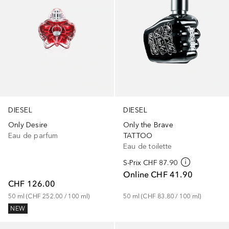
DIESEL
DIESEL
Only Desire
Only the Brave
Eau de parfum
TATTOO
Eau de toilette
S-Prix
CHF 87.90
Online
CHF 41.90
CHF 126.00
50
ml
 (
CHF 252.00
 / 
100
ml
)
50
ml
 (
CHF 83.80
 / 
100
ml
)
NEW