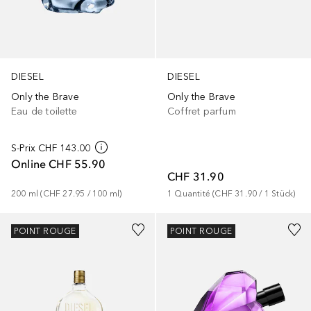
DIESEL
DIESEL
Only the Brave
Only the Brave
Eau de toilette
Coffret parfum
S-Prix
CHF 143.00
Online
CHF 55.90
CHF 31.90
200
ml
 (
CHF 27.95
 / 
100
ml
)
1
Quantité
 (
CHF 31.90
 / 
1
Stück
)
POINT ROUGE
POINT ROUGE