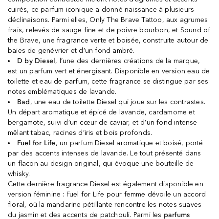
cuirés, ce parfum iconique a donné naissance à plusieurs
déclinaisons. Parmi elles, Only The Brave Tattoo, aux agrumes
frais, relevés de sauge fine et de poivre bourbon, et Sound of
the Brave, une fragrance verte et boisée, construite autour de
baies de genévrier et d’un fond ambré.
D by Diesel
, l’une des dernières créations de la marque,
est un parfum vert et énergisant. Disponible en version eau de
toilette et eau de parfum, cette fragrance se distingue par ses
notes emblématiques de lavande.
Bad
, une eau de toilette Diesel qui joue sur les contrastes.
Un départ aromatique et épicé de lavande, cardamome et
bergamote, suivi d’un cœur de caviar, et d’un fond intense
mêlant tabac, racines d’iris et bois profonds.
Fuel for Life
, un parfum Diesel aromatique et boisé, porté
par des accents intenses de lavande. Le tout présenté dans
un flacon au design original, qui évoque une bouteille de
whisky.
Cette dernière fragrance Diesel est également disponible en
version féminine : Fuel for Life pour femme dévoile un accord
floral, où la mandarine pétillante rencontre les notes suaves
du jasmin et des accents de patchouli. Parmi les
parfums