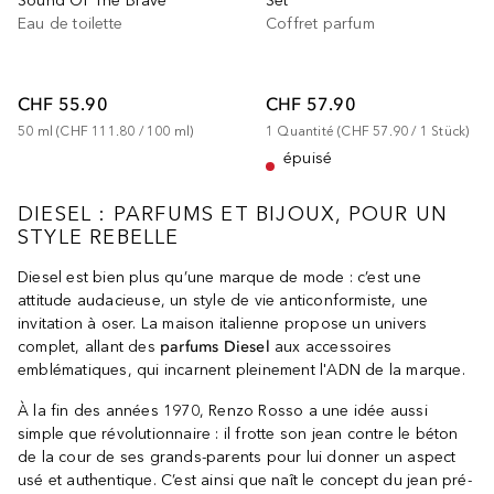
Set
Sound Of The Brave
Coffret parfum
Eau de toilette
CHF 57.90
CHF 55.90
1
Quantité
 (
CHF 57.90
 / 
1
Stück
)
50
ml
 (
CHF 111.80
 / 
100
ml
)
épuisé
DIESEL : PARFUMS ET BIJOUX, POUR UN
STYLE REBELLE
Diesel est bien plus qu’une marque de mode : c’est une
attitude audacieuse, un style de vie anticonformiste, une
invitation à oser. La maison italienne propose un univers
complet, allant des
parfums Diesel
aux accessoires
emblématiques, qui incarnent pleinement l'ADN de la marque.
À la fin des années 1970, Renzo Rosso a une idée aussi
simple que révolutionnaire : il frotte son jean contre le béton
de la cour de ses grands-parents pour lui donner un aspect
usé et authentique. C’est ainsi que naît le concept du jean pré-