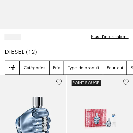
Plus d’informations
DIESEL
12
RÉSULTATS
DIESEL
(
12
)
Filtre
Catégories
Prix
Type de produit
Pour qui
R
POINT ROUGE