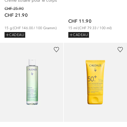
Crème solaire pour le corps
CHF 25.90
CHF 21.90
CHF 11.90
15
g
 (
CHF 146.00
 / 
100
Gramm
)
15
ml
 (
CHF 79.33
 / 
100
ml
)
CADEAU
CADEAU