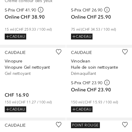
Crème contour des yeux
S-Prix
CHF 41.90
S-Prix
CHF 26.90
Online
CHF 38.90
Online
CHF 25.90
15
ml
 (
CHF 259.33
 / 
100
ml
)
75
ml
 (
CHF 34.53
 / 
100
ml
)
CADEAU
CADEAU
CAUDALIE
CAUDALIE
Vinopure
Vinoclean
Vinopure Gel nettoyant
Huile de soin nettoyante
Gel nettoyant
Démaquillant
S-Prix
CHF 23.90
Online
CHF 23.90
CHF 16.90
150
ml
 (
CHF 11.27
 / 
100
ml
)
150
ml
 (
CHF 15.93
 / 
100
ml
)
CADEAU
CADEAU
CAUDALIE
CAUDALIE
POINT ROUGE