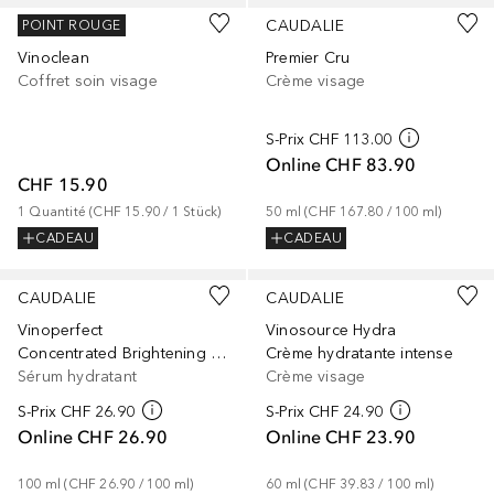
CAUDALIE
CAUDALIE
POINT ROUGE
Vinoclean
Premier Cru
Coffret soin visage
Crème visage
S-Prix
CHF 113.00
Online
CHF 83.90
CHF 15.90
1
Quantité
 (
CHF 15.90
 / 
1
Stück
)
50
ml
 (
CHF 167.80
 / 
100
ml
)
CADEAU
CADEAU
CAUDALIE
CAUDALIE
Vinoperfect
Vinosource Hydra
Concentrated Brightening Glycolic Essence
Crème hydratante intense
Sérum hydratant
Crème visage
S-Prix
CHF 26.90
S-Prix
CHF 24.90
Online
CHF 26.90
Online
CHF 23.90
100
ml
 (
CHF 26.90
 / 
100
ml
)
60
ml
 (
CHF 39.83
 / 
100
ml
)