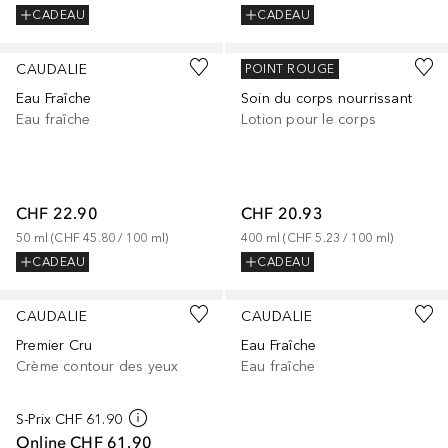
CADEAU
CADEAU
CAUDALIE
CAUDALIE
POINT ROUGE
Eau Fraîche
Soin du corps nourrissant
Eau fraîche
Lotion pour le corps
CHF 22.90
CHF 20.93
50
ml
 (
CHF 45.80
 / 
100
ml
)
400
ml
 (
CHF 5.23
 / 
100
ml
)
CADEAU
CADEAU
CAUDALIE
CAUDALIE
Premier Cru
Eau Fraîche
Crème contour des yeux
Eau fraîche
S-Prix
CHF 61.90
Online
CHF 61.90