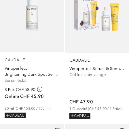
CAUDALIE
CAUDALIE
Vinoperfect
Vinoperfect Serum & Sonnenpflege Set 2026
Brightening Dark Spot Serum
Coffret soin visage
Sérum éclat
S-Prix
CHF 58.90
Online
CHF 45.90
CHF 47.90
30
ml
 (
CHF 153.00
 / 
100
ml
)
1
Quantité
 (
CHF 47.90
 / 
1
Stück
)
CADEAU
CADEAU