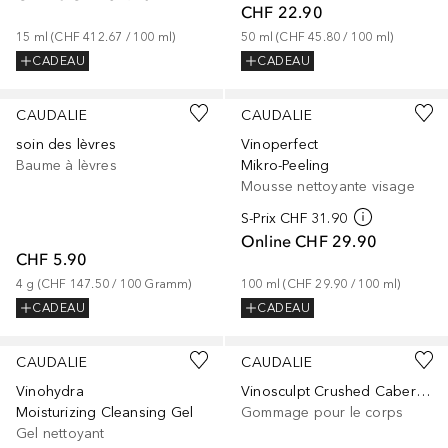
CHF 22.90
15
ml
 (
CHF 412.67
 / 
100
ml
)
50
ml
 (
CHF 45.80
 / 
100
ml
)
CADEAU
CADEAU
CAUDALIE
CAUDALIE
soin des lèvres
Vinoperfect
Baume à lèvres
Mikro-Peeling
Mousse nettoyante visage
S-Prix
CHF 31.90
Online
CHF 29.90
CHF 5.90
4
g
 (
CHF 147.50
 / 
100
Gramm
)
100
ml
 (
CHF 29.90
 / 
100
ml
)
CADEAU
CADEAU
CAUDALIE
CAUDALIE
Vinohydra
Vinosculpt Crushed Cabernet Peeling
Moisturizing Cleansing Gel
Gommage pour le corps
Gel nettoyant