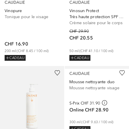
CAUDALIE
CAUDALIE
Vinopure
Vinosun Protect
Tonique pour le visage
Très haute protection SPF 50+
Crème solaire pour le corps
CHF 29.90
CHF 20.55
CHF 16.90
200
ml
 (
CHF 8.45
 / 
100
ml
)
50
ml
 (
CHF 41.10
 / 
100
ml
)
CADEAU
CADEAU
CAUDALIE
Mousse nettoyante duo
Mousse nettoyante visage
S-Prix
CHF 31.90
Online
CHF 28.90
300
ml
 (
CHF 9.63
 / 
100
ml
)