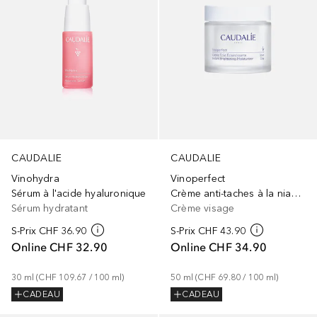
CAUDALIE
CAUDALIE
Vinohydra
Vinoperfect
Sérum à l'acide hyaluronique
Crème anti-taches à la niacinamide - Recharge
Sérum hydratant
Crème visage
S-Prix
CHF 36.90
S-Prix
CHF 43.90
Online
CHF 32.90
Online
CHF 34.90
30
ml
 (
CHF 109.67
 / 
100
ml
)
50
ml
 (
CHF 69.80
 / 
100
ml
)
CADEAU
CADEAU