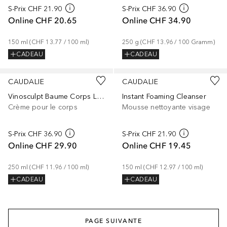
S-Prix
CHF 21.90
S-Prix
CHF 36.90
Online
CHF 20.65
Online
CHF 34.90
150
ml
 (
CHF 13.77
 / 
100
ml
)
250
g
 (
CHF 13.96
 / 
100
Gramm
)
CADEAU
CADEAU
CAUDALIE
CAUDALIE
Vinosculpt Baume Corps Liftant et Raffermissant
Instant Foaming Cleanser
Crème pour le corps
Mousse nettoyante visage
S-Prix
CHF 36.90
S-Prix
CHF 21.90
Online
CHF 29.90
Online
CHF 19.45
250
ml
 (
CHF 11.96
 / 
100
ml
)
150
ml
 (
CHF 12.97
 / 
100
ml
)
CADEAU
CADEAU
PAGE SUIVANTE