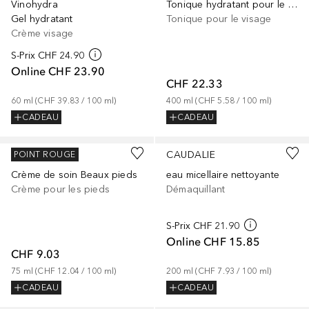
Vinohydra
Tonique hydratant pour le visage
Gel hydratant
Tonique pour le visage
Crème visage
S-Prix
CHF 24.90
Online
CHF 23.90
CHF 22.33
60
ml
 (
CHF 39.83
 / 
100
ml
)
400
ml
 (
CHF 5.58
 / 
100
ml
)
CADEAU
CADEAU
CAUDALIE
CAUDALIE
POINT ROUGE
Crème de soin Beaux pieds
eau micellaire nettoyante
Crème pour les pieds
Démaquillant
S-Prix
CHF 21.90
Online
CHF 15.85
CHF 9.03
75
ml
 (
CHF 12.04
 / 
100
ml
)
200
ml
 (
CHF 7.93
 / 
100
ml
)
CADEAU
CADEAU