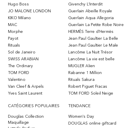
Hugo Boss
Givenchy L’Interdit
JO MALONE LONDON
Guerlain Abeille Royale
KIKO Milano
Guerlain Aqua Allegoria
MAC
Guerlain La Petite Robe Noire
Morphe
HERMÈS Terre d’Hermès
Payot
Jean Paul Gaultier La Belle
Rituals
Jean Paul Gaultier Le Male
Sol de Janeiro
Lancôme La Nuit Trésor
SWISS ARABIAN
Lancôme La vie est belle
The Ordinary
MUGLER Alien
TOM FORD
Rabanne 1 Million
Valentino
Rituals Sakura
Van Cleef & Arpels
Robert Piguet Fracas
Yves Saint Laurent
TOM FORD Soleil Neige
CATÉGORIES POPULAIRES
TENDANCE
Douglas Collection
Women's Day
Maquillage
DOUGLAS online giftcard