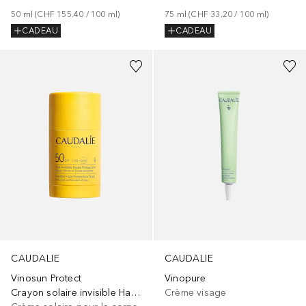
50
ml
 (
CHF 155.40
 / 
100
ml
)
75
ml
 (
CHF 33.20
 / 
100
ml
)
CADEAU
CADEAU
CAUDALIE
CAUDALIE
Vinosun Protect
Vinopure
Crayon solaire invisible Haute protection SPF50
Crème visage