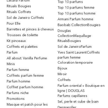
Lattafa Parfum
Top 10 parfums
Rituals Bougies
Top 10 parfums femme
Rituals Coffrets
Top 10 parfums homme
Sol de Janeiro Coffrets
Armani Parfum homme
Pour Elle
Baobab CollectionBougies
Barrettes et pinces à cheveux
Douglas
Trousses de toilette
CollectionMaquillage
Kit pinceaux
RitualsBougies
Coffrets et palettes
Sol de JaneiroParfum
Parfum
Yves Saint LaurentCoffrets
parfum femme
All about: Vanilla Perfume
Coloration temporaire
Minis
Bijoux
Parfum femme
Miroir
Coffrets parfum femme
Coffrets
Parfum homme
Parfum oriental » Boutique en
Coffret parfum homme
ligne | DOUGLAS
Parfums niche
Parfums capillaires
Promotions
Sel, perle et cube de bain
Masque et patch pour les
Dermaroller