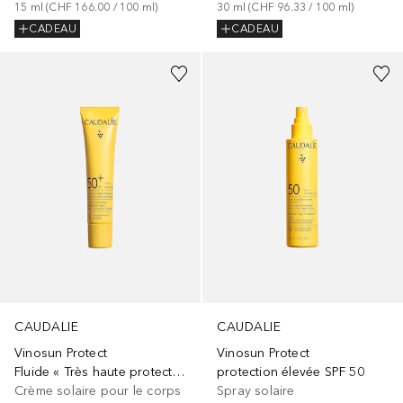
15
ml
 (
CHF 166.00
 / 
100
ml
)
30
ml
 (
CHF 96.33
 / 
100
ml
)
CADEAU
CADEAU
CAUDALIE
CAUDALIE
Vinosun Protect
Vinosun Protect
Fluide « Très haute protection » SPF 50+
protection élevée SPF 50
Crème solaire pour le corps
Spray solaire