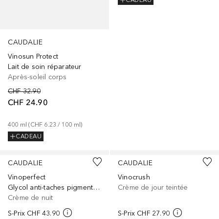
CADEAU
CAUDALIE
Vinosun Protect
Lait de soin réparateur
Après-soleil corps
CHF 32.90
CHF 24.90
400
ml
 (
CHF 6.23
 / 
100
ml
)
CADEAU
CAUDALIE
CAUDALIE
Vinoperfect
Vinocrush
Glycol anti-taches pigmentaires - Recharge
Crème de jour teintée
Crème de nuit
S-Prix
CHF 43.90
S-Prix
CHF 27.90