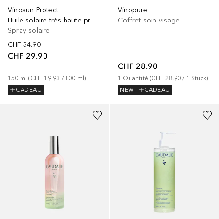
Vinopure
Vinosun Protect
Coffret soin visage
Huile solaire très haute protection SPF 50
Spray solaire
CHF 34.90
CHF 29.90
CHF 28.90
1
Quantité
 (
CHF 28.90
 / 
1
Stück
)
150
ml
 (
CHF 19.93
 / 
100
ml
)
NEW
CADEAU
CADEAU