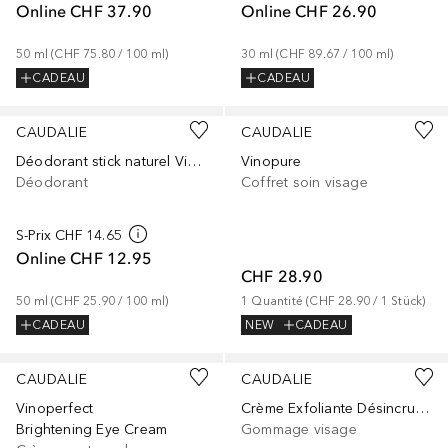
Online
CHF 37.90
Online
CHF 26.90
50
ml
 (
CHF 75.80
 / 
100
ml
)
30
ml
 (
CHF 89.67
 / 
100
ml
)
CADEAU
CADEAU
CAUDALIE
CAUDALIE
Déodorant stick naturel Vinofresh
Vinopure
Déodorant
Coffret soin visage
S-Prix
CHF 14.65
Online
CHF 12.95
CHF 28.90
50
ml
 (
CHF 25.90
 / 
100
ml
)
1
Quantité
 (
CHF 28.90
 / 
1
Stück
)
CADEAU
NEW
CADEAU
CAUDALIE
CAUDALIE
Vinoperfect
Crème Exfoliante Désincrustante
Brightening Eye Cream
Gommage visage