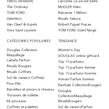
SWISS ARABIAN
Lancôme La vie est belle
The Ordinary
MUGLER Alien
TOM FORD
Rabanne 1 Million
Valentino
Rituals Sakura
Van Cleef & Arpels
Robert Piguet Fracas
Yves Saint Laurent
TOM FORD Soleil Neige
CATÉGORIES POPULAIRES
TENDANCE
Douglas Collection
Women's Day
Maquillage
DOUGLAS online giftcard
Lattafa Parfum
Top 10 parfums
Rituals Bougies
Top 10 parfums femme
Rituals Coffrets
Top 10 parfums homme
Sol de Janeiro Coffrets
Armani Parfum homme
Pour Elle
Baobab CollectionBougies
Barrettes et pinces à cheveux
Douglas
Trousses de toilette
CollectionMaquillage
Kit pinceaux
RitualsBougies
Coffrets et palettes
Sol de JaneiroParfum