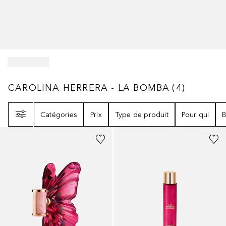
CAROLINA HERRERA - LA BOMBA
4
RÉSULT
CAROLINA HERRERA - LA BOMBA
(
4
)
Filtre
Catégories
Prix
Type de produit
Pour qui
B