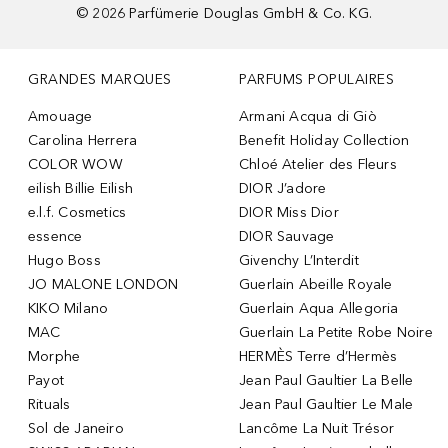
©
2026
Parfümerie Douglas GmbH & Co. KG.
GRANDES MARQUES
PARFUMS POPULAIRES
Amouage
Armani Acqua di Giò
Carolina Herrera
Benefit Holiday Collection
COLOR WOW
Chloé Atelier des Fleurs
eilish Billie Eilish
DIOR J’adore
e.l.f. Cosmetics
DIOR Miss Dior
essence
DIOR Sauvage
Hugo Boss
Givenchy L’Interdit
JO MALONE LONDON
Guerlain Abeille Royale
KIKO Milano
Guerlain Aqua Allegoria
MAC
Guerlain La Petite Robe Noire
Morphe
HERMÈS Terre d’Hermès
Payot
Jean Paul Gaultier La Belle
Rituals
Jean Paul Gaultier Le Male
Sol de Janeiro
Lancôme La Nuit Trésor