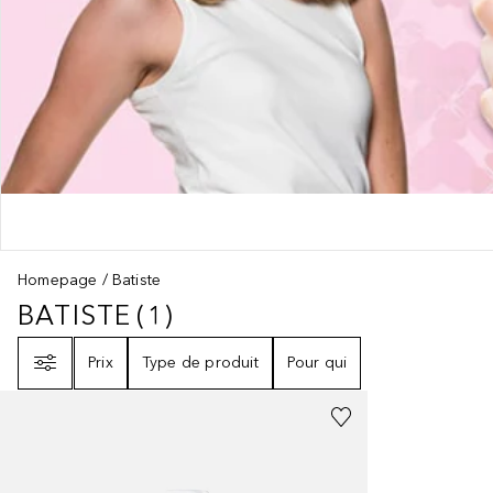
Homepage
Batiste
BATISTE
(
1
)
BATISTE
1
RÉSULTATS
Filtre
Prix
Type de produit
Pour qui