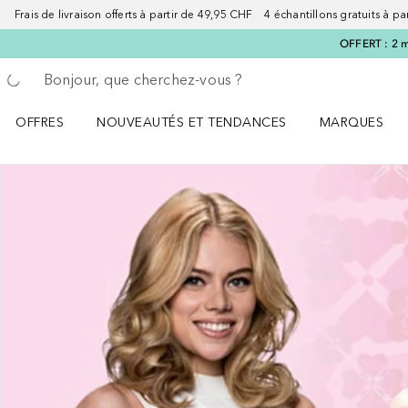
Frais de livraison offerts à partir de 49,95 CHF 4 échantillons gratuits à p
OFFERT : 2 m
Retourner
Exécuter la recherche
OFFRES
NOUVEAUTÉS ET TENDANCES
MARQUES
Ouvrir OFFRES le menu
Ouvrir NOUVEAUTÉS ET TENDANCES le menu
Ouvrir MARQU