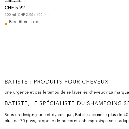
CHF 7.90
CHF 5.92
200
ml
 (
CHF 2.96
 / 
100
ml
)
Bientôt en stock
BATISTE : PRODUITS POUR CHEVEUX
Une urgence et pas le temps de se laver les cheveux ? La
marque
BATISTE, LE SPÉCIALISTE DU SHAMPOING S
Sous un design jeune et dynamique, Batiste accumule plus de 40 d
plus de 70 pays, propose de nombreux shampooings secs adaptés