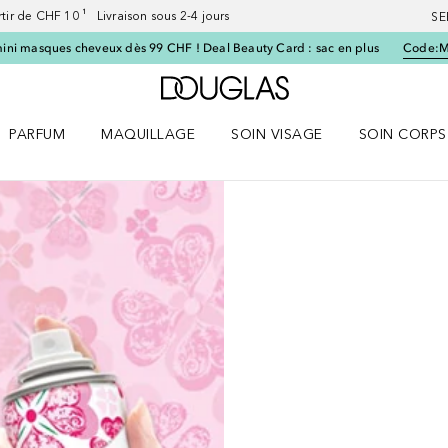
artir de CHF 10 ¹ Livraison sous 2-4 jours
SE
ini masques cheveux dès 99 CHF ! Deal Beauty Card : sac en plus
Code:
Vers l'accueil Douglas
PARFUM
MAQUILLAGE
SOIN VISAGE
SOIN CORPS
ES le menu
Ouvrir Parfum le menu
Ouvrir Maquillage le menu
Ouvrir Soin visage le menu
Ouvrir Soin c