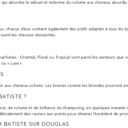
, qui absorbe le sébum et redonne du volume aux cheveux alourdis. 
r, chacun d’eux contient également des actifs adaptés à tous les t
ourrit les cheveux desséchés.
fumés : Oriental, Floral ou Tropical sont parmi les senteurs que v
 ou « Luxe ».
ÉS
s aux cheveux colorés. Les brunes comme les blondes pourront en 
ATISTE ?
heur, de volume et de brillance du shampoing, en quelques instants s
délicatement des racines aux points pour éliminer l’excédent de produ
 BATISTE SUR DOUGLAS