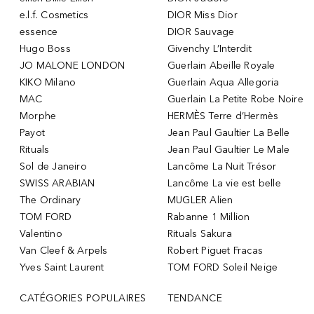
e.l.f. Cosmetics
DIOR Miss Dior
essence
DIOR Sauvage
Hugo Boss
Givenchy L’Interdit
JO MALONE LONDON
Guerlain Abeille Royale
KIKO Milano
Guerlain Aqua Allegoria
MAC
Guerlain La Petite Robe Noire
Morphe
HERMÈS Terre d’Hermès
Payot
Jean Paul Gaultier La Belle
Rituals
Jean Paul Gaultier Le Male
Sol de Janeiro
Lancôme La Nuit Trésor
SWISS ARABIAN
Lancôme La vie est belle
The Ordinary
MUGLER Alien
TOM FORD
Rabanne 1 Million
Valentino
Rituals Sakura
Van Cleef & Arpels
Robert Piguet Fracas
Yves Saint Laurent
TOM FORD Soleil Neige
CATÉGORIES POPULAIRES
TENDANCE