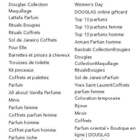
Douglas Collection
Women's Day
Maquillage
DOUGLAS online giftcard
Lattafa Parfum
Top 10 parfums
Rituals Bougies
Top 10 parfums femme
Rituals Coffrets
Top 10 parfums homme
Sol de Janeiro Coffrets
Armani Parfum homme
Pour Elle
Baobab CollectionBougies
Barrettes et pinces à cheveux
Douglas
Trousses de toilette
CollectionMaquillage
Kit pinceaux
RitualsBougies
Coffrets et palettes
Sol de JaneiroParfum
Parfum
Yves Saint LaurentCoffrets
parfum femme
All about: Vanilla Perfume
Coloration temporaire
Minis
Bijoux
Parfum femme
Miroir
Coffrets parfum femme
Coffrets
Parfum homme
Parfum oriental » Boutique en
Coffret parfum homme
ligne | DOUGLAS
Parfums niche