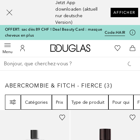
Jetzt App
[navigation.slideout.screenreader]
downloaden (aktuell
AFFICHER
nur deutsche
Version)
OFFERT: sac dès 89 CHF ! Deal Beauty Card : masque
Code:
HAIR
cheveux en plus
Vers l'accueil Douglas
Vers Ma Li
Ouvrir le menu
Vers Mon Compte
Vers
Menu
Retourner
Exécuter la recherche
ABERCROMBIE & FITCH - FIERCE
3
RÉSULTA
ABERCROMBIE & FITCH - FIERCE
(
3
)
Filtre
Catégories
Prix
Type de produit
Pour qui
F