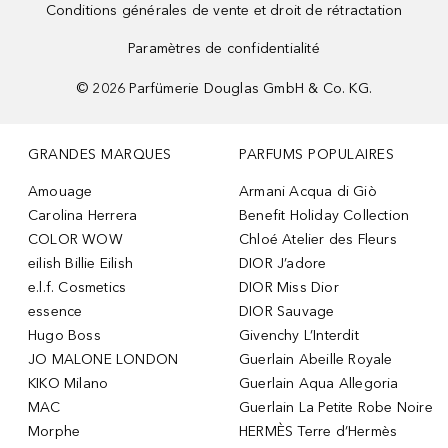
Conditions générales de vente et droit de rétractation
Paramètres de confidentialité
©
2026
Parfümerie Douglas GmbH & Co. KG.
GRANDES MARQUES
PARFUMS POPULAIRES
Amouage
Armani Acqua di Giò
Carolina Herrera
Benefit Holiday Collection
COLOR WOW
Chloé Atelier des Fleurs
eilish Billie Eilish
DIOR J’adore
e.l.f. Cosmetics
DIOR Miss Dior
essence
DIOR Sauvage
Hugo Boss
Givenchy L’Interdit
JO MALONE LONDON
Guerlain Abeille Royale
KIKO Milano
Guerlain Aqua Allegoria
MAC
Guerlain La Petite Robe Noire
Morphe
HERMÈS Terre d’Hermès