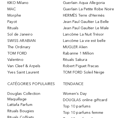
KIKO Milano
Guerlain Aqua Allegoria
MAC
Guerlain La Petite Robe Noire
Morphe
HERMÈS Terre d’Hermès
Payot
Jean Paul Gaultier La Belle
Rituals
Jean Paul Gaultier Le Male
Sol de Janeiro
Lancôme La Nuit Trésor
SWISS ARABIAN
Lancôme La vie est belle
The Ordinary
MUGLER Alien
TOM FORD
Rabanne 1 Million
Valentino
Rituals Sakura
Van Cleef & Arpels
Robert Piguet Fracas
Yves Saint Laurent
TOM FORD Soleil Neige
CATÉGORIES POPULAIRES
TENDANCE
Douglas Collection
Women's Day
Maquillage
DOUGLAS online giftcard
Lattafa Parfum
Top 10 parfums
Rituals Bougies
Top 10 parfums femme
Rituals Coffrets