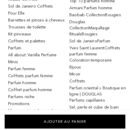
Top 10 parfums homme
Sol de Janeiro Coffrets
Armani Parfum homme
Pour Elle
Baobab CollectionBougies
Barrettes et pinces à cheveux
Douglas
Trousses de toilette
CollectionMaquillage
Kit pinceaux
RitualsBougies
Coffrets et palettes
Sol de JaneiroParfum
Parfum
Yves Saint LaurentCoffrets
parfum femme
All about: Vanilla Perfume
Coloration temporaire
Minis
Bijoux
Parfum femme
Miroir
Coffrets parfum femme
Coffrets
Parfum homme
Parfum oriental » Boutique en
Coffret parfum homme
ligne | DOUGLAS
Parfums niche
Parfums capillaires
Promotions
Sel, perle et cube de bain
Masque et patch pour les
Dermaroller
yeux
Masque et patch pour les
AJOUTER AU PANIER
yeux