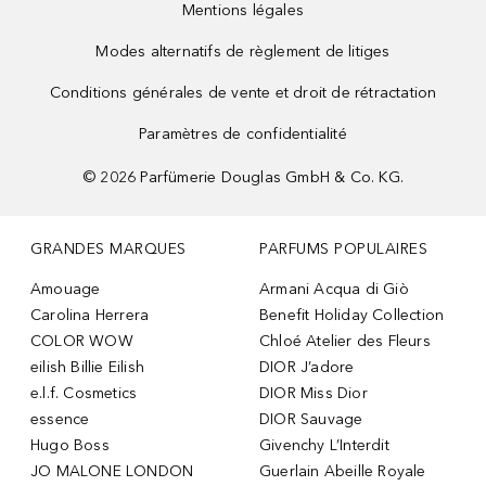
Mentions légales
Modes alternatifs de règlement de litiges
Conditions générales de vente et droit de rétractation
Paramètres de confidentialité
©
2026
Parfümerie Douglas GmbH & Co. KG.
GRANDES MARQUES
PARFUMS POPULAIRES
Amouage
Armani Acqua di Giò
Carolina Herrera
Benefit Holiday Collection
COLOR WOW
Chloé Atelier des Fleurs
eilish Billie Eilish
DIOR J’adore
e.l.f. Cosmetics
DIOR Miss Dior
essence
DIOR Sauvage
Hugo Boss
Givenchy L’Interdit
JO MALONE LONDON
Guerlain Abeille Royale