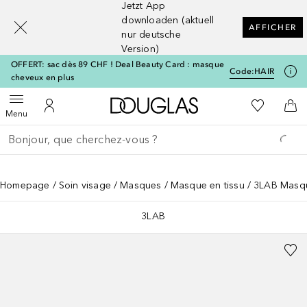
Jetzt App
[navigation.slideout.screenreader]
downloaden (aktuell
AFFICHER
nur deutsche
Version)
OFFERT: sac dès 89 CHF ! Deal Beauty Card : masque
Code:
HAIR
cheveux en plus
Vers l'accueil Douglas
Vers Ma Li
Ouvrir le menu
Vers Mon Compte
Vers
Menu
Retourner
Exécuter la recherche
Homepage
Soin visage
Masques
Masque en tissu
3LAB Masque
3LAB