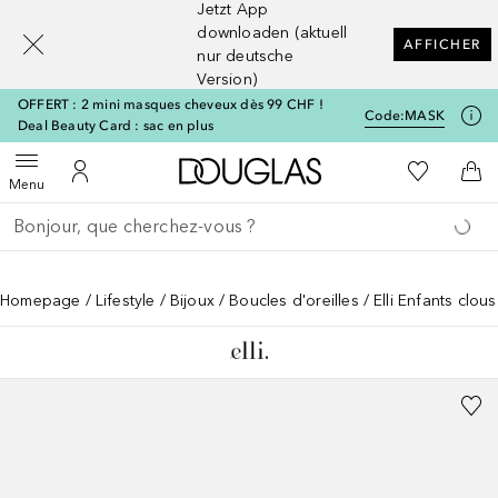
Jetzt App
[navigation.slideout.screenreader]
downloaden (aktuell
AFFICHER
nur deutsche
Version)
OFFERT : 2 mini masques cheveux dès 99 CHF !
Code:
MASK
Deal Beauty Card : sac en plus
Vers l'accueil Douglas
Vers Ma Li
Ouvrir le menu
Vers Mon Compte
Vers
Menu
Retourner
Exécuter la recherche
Homepage
Lifestyle
Bijoux
Boucles d'oreilles
Elli Enfants clou