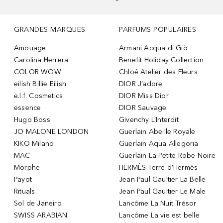
GRANDES MARQUES
PARFUMS POPULAIRES
Amouage
Armani Acqua di Giò
Carolina Herrera
Benefit Holiday Collection
COLOR WOW
Chloé Atelier des Fleurs
eilish Billie Eilish
DIOR J’adore
e.l.f. Cosmetics
DIOR Miss Dior
essence
DIOR Sauvage
Hugo Boss
Givenchy L’Interdit
JO MALONE LONDON
Guerlain Abeille Royale
KIKO Milano
Guerlain Aqua Allegoria
MAC
Guerlain La Petite Robe Noire
Morphe
HERMÈS Terre d’Hermès
Payot
Jean Paul Gaultier La Belle
Rituals
Jean Paul Gaultier Le Male
Sol de Janeiro
Lancôme La Nuit Trésor
SWISS ARABIAN
Lancôme La vie est belle