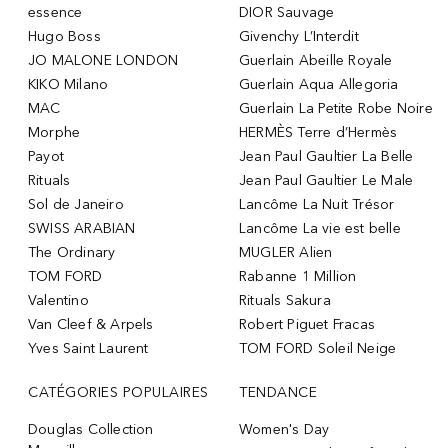
essence
DIOR Sauvage
Hugo Boss
Givenchy L’Interdit
JO MALONE LONDON
Guerlain Abeille Royale
KIKO Milano
Guerlain Aqua Allegoria
MAC
Guerlain La Petite Robe Noire
Morphe
HERMÈS Terre d’Hermès
Payot
Jean Paul Gaultier La Belle
Rituals
Jean Paul Gaultier Le Male
Sol de Janeiro
Lancôme La Nuit Trésor
SWISS ARABIAN
Lancôme La vie est belle
The Ordinary
MUGLER Alien
TOM FORD
Rabanne 1 Million
Valentino
Rituals Sakura
Van Cleef & Arpels
Robert Piguet Fracas
Yves Saint Laurent
TOM FORD Soleil Neige
CATÉGORIES POPULAIRES
TENDANCE
Douglas Collection
Women's Day