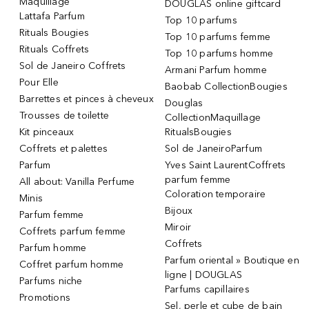
Maquillage
DOUGLAS online giftcard
Lattafa Parfum
Top 10 parfums
Rituals Bougies
Top 10 parfums femme
Rituals Coffrets
Top 10 parfums homme
Sol de Janeiro Coffrets
Armani Parfum homme
Pour Elle
Baobab CollectionBougies
Barrettes et pinces à cheveux
Douglas
Trousses de toilette
CollectionMaquillage
Kit pinceaux
RitualsBougies
Coffrets et palettes
Sol de JaneiroParfum
Parfum
Yves Saint LaurentCoffrets
parfum femme
All about: Vanilla Perfume
Coloration temporaire
Minis
Bijoux
Parfum femme
Miroir
Coffrets parfum femme
Coffrets
Parfum homme
Parfum oriental » Boutique en
Coffret parfum homme
ligne | DOUGLAS
Parfums niche
Parfums capillaires
Promotions
Sel, perle et cube de bain