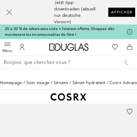
Jetzt App
[navigation.slideout.screenreader]
downloaden (aktuell
AFFICHER
nur deutsche
Version)
25 à 30 % de rabais sans code + livraison offerte. Shoppez dès
maintenant les incontournables de l’été !
Vers l'accueil Douglas
Vers Ma Li
Ouvrir le menu
Vers Mon Compte
Vers
Menu
Retourner
Exécuter la recherche
Homepage
Soin visage
Sérums
Sérum hydratant
Cosrx Advanc