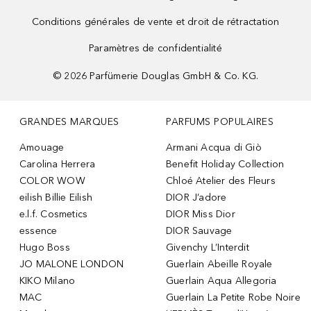
Conditions générales de vente et droit de rétractation
Paramètres de confidentialité
©
2026
Parfümerie Douglas GmbH & Co. KG.
GRANDES MARQUES
PARFUMS POPULAIRES
Amouage
Armani Acqua di Giò
Carolina Herrera
Benefit Holiday Collection
COLOR WOW
Chloé Atelier des Fleurs
eilish Billie Eilish
DIOR J’adore
e.l.f. Cosmetics
DIOR Miss Dior
essence
DIOR Sauvage
Hugo Boss
Givenchy L’Interdit
JO MALONE LONDON
Guerlain Abeille Royale
KIKO Milano
Guerlain Aqua Allegoria
MAC
Guerlain La Petite Robe Noire