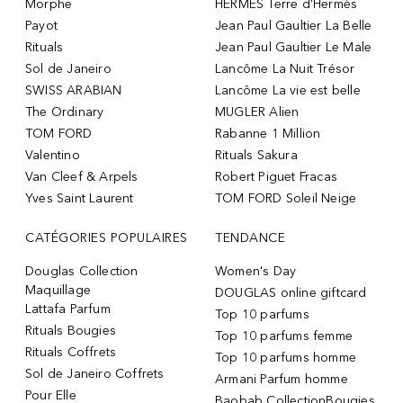
Morphe
HERMÈS Terre d’Hermès
Payot
Jean Paul Gaultier La Belle
Rituals
Jean Paul Gaultier Le Male
Sol de Janeiro
Lancôme La Nuit Trésor
SWISS ARABIAN
Lancôme La vie est belle
The Ordinary
MUGLER Alien
TOM FORD
Rabanne 1 Million
Valentino
Rituals Sakura
Van Cleef & Arpels
Robert Piguet Fracas
Yves Saint Laurent
TOM FORD Soleil Neige
CATÉGORIES POPULAIRES
TENDANCE
Douglas Collection
Women's Day
Maquillage
DOUGLAS online giftcard
Lattafa Parfum
Top 10 parfums
Rituals Bougies
Top 10 parfums femme
Rituals Coffrets
Top 10 parfums homme
Sol de Janeiro Coffrets
Armani Parfum homme
Pour Elle
Baobab CollectionBougies