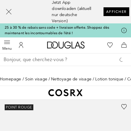
Jetzt App
[navigation.slideout.screenreader]
downloaden (aktuell
AFFICHER
nur deutsche
Version)
25 à 30 % de rabais sans code + livraison offerte. Shoppez dès
maintenant les incontournables de l’été !
Vers l'accueil Douglas
Vers Ma Li
Ouvrir le menu
Vers Mon Compte
Vers
Menu
Retourner
Exécuter la recherche
Homepage
Soin visage
Nettoyage de visage
Lotion tonique
C
POINT ROUGE