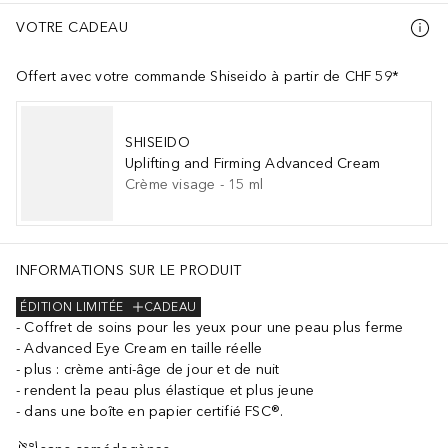
VOTRE CADEAU
Offert avec votre commande Shiseido à partir de CHF 59*
SHISEIDO
Uplifting and Firming Advanced Cream
Crème visage
-
15
ml
INFORMATIONS SUR LE PRODUIT
1)･Lavandula Oil/Extract･Tetramethyl Acetyloctahydronaphthalenes･
ÉDITION LIMITÉE
CADEAU
Coffret de soins pour les yeux pour une peau plus ferme
M142587-712>
Advanced Eye Cream en taille réelle
plus : crème anti-âge de jour et de nuit
hyl Acetyloctahydronaphthalenes･Linalyl Acetate･Linalool･Limonene
rendent la peau plus élastique et plus jeune
dans une boîte en papier certifié FSC®.