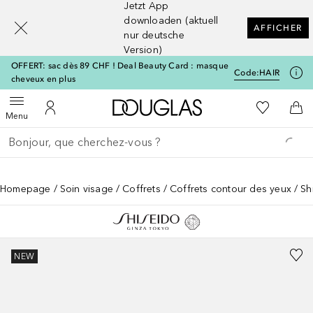
Jetzt App
[navigation.slideout.screenreader]
downloaden (aktuell
AFFICHER
nur deutsche
Version)
OFFERT: sac dès 89 CHF ! Deal Beauty Card : masque
Code:
HAIR
cheveux en plus
Vers l'accueil Douglas
Vers Ma Li
Ouvrir le menu
Vers Mon Compte
Vers
Menu
Retourner
Exécuter la recherche
Homepage
Soin visage
Coffrets
Coffrets contour des yeux
Sh
NEW