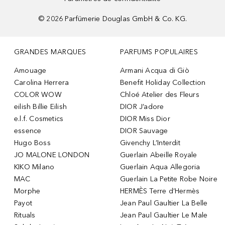
©
2026
Parfümerie Douglas GmbH & Co. KG.
GRANDES MARQUES
PARFUMS POPULAIRES
Amouage
Armani Acqua di Giò
Carolina Herrera
Benefit Holiday Collection
COLOR WOW
Chloé Atelier des Fleurs
eilish Billie Eilish
DIOR J’adore
e.l.f. Cosmetics
DIOR Miss Dior
essence
DIOR Sauvage
Hugo Boss
Givenchy L’Interdit
JO MALONE LONDON
Guerlain Abeille Royale
KIKO Milano
Guerlain Aqua Allegoria
MAC
Guerlain La Petite Robe Noire
Morphe
HERMÈS Terre d’Hermès
Payot
Jean Paul Gaultier La Belle
Rituals
Jean Paul Gaultier Le Male