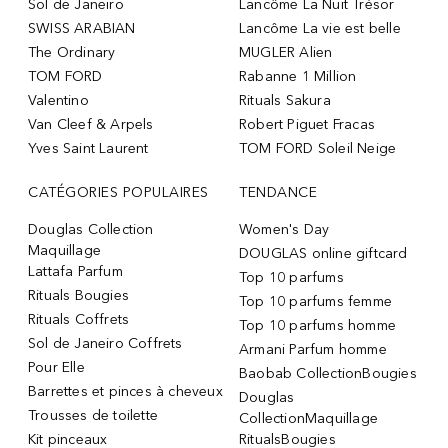
Sol de Janeiro
Lancôme La Nuit Trésor
SWISS ARABIAN
Lancôme La vie est belle
The Ordinary
MUGLER Alien
TOM FORD
Rabanne 1 Million
Valentino
Rituals Sakura
Van Cleef & Arpels
Robert Piguet Fracas
Yves Saint Laurent
TOM FORD Soleil Neige
CATÉGORIES POPULAIRES
TENDANCE
Douglas Collection
Women's Day
Maquillage
DOUGLAS online giftcard
Lattafa Parfum
Top 10 parfums
Rituals Bougies
Top 10 parfums femme
Rituals Coffrets
Top 10 parfums homme
Sol de Janeiro Coffrets
Armani Parfum homme
Pour Elle
Baobab CollectionBougies
Barrettes et pinces à cheveux
Douglas
Trousses de toilette
CollectionMaquillage
Kit pinceaux
RitualsBougies