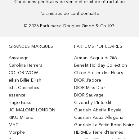
Conditions générales de vente et droit de rétractation
Paramètres de confidentialité
©
2026
Parfümerie Douglas GmbH & Co. KG.
GRANDES MARQUES
PARFUMS POPULAIRES
Amouage
Armani Acqua di Giò
Carolina Herrera
Benefit Holiday Collection
COLOR WOW
Chloé Atelier des Fleurs
eilish Billie Eilish
DIOR J’adore
e.l.f. Cosmetics
DIOR Miss Dior
essence
DIOR Sauvage
Hugo Boss
Givenchy L’Interdit
JO MALONE LONDON
Guerlain Abeille Royale
KIKO Milano
Guerlain Aqua Allegoria
MAC
Guerlain La Petite Robe Noire
Morphe
HERMÈS Terre d’Hermès