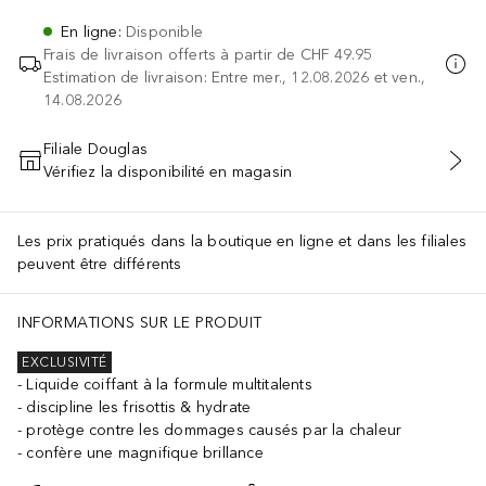
En ligne
:
Disponible
Frais de livraison offerts à partir de
CHF 49.95
Estimation de livraison: Entre mer., 12.08.2026 et ven.,
14.08.2026
Filiale Douglas
Vérifiez la disponibilité en magasin
AJOUTER AU PANIER
Les prix pratiqués dans la boutique en ligne et dans les filiales
peuvent être différents
t, Chlorella Vulgaris Extract, Olea Europaea (Olive) Leaf Extract, S
INFORMATIONS SUR LE PRODUIT
EXCLUSIVITÉ
Liquide coiffant à la formule multitalents
discipline les frisottis & hydrate
protège contre les dommages causés par la chaleur
confère une magnifique brillance