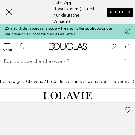
Jetzt App
[navigation.slideout.screenreader]
downloaden (aktuell
AFFICHER
nur deutsche
Version)
25 à 30 % de rabais sans code + livraison offerte. Shoppez dès
maintenant les incontournables de l’été !
Vers l'accueil Douglas
Vers Ma Li
Ouvrir le menu
Vers Mon Compte
Vers
Menu
Retourner
Exécuter la recherche
Homepage
Cheveux
Produits coiffants
Laque pour cheveux
L