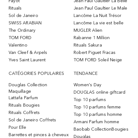
Payot
Jean Paul Gaultier La Belle
Rituals
Jean Paul Gaultier Le Male
Sol de Janeiro
Lancôme La Nuit Trésor
SWISS ARABIAN
Lancôme La vie est belle
The Ordinary
MUGLER Alien
TOM FORD
Rabanne 1 Million
Valentino
Rituals Sakura
Van Cleef & Arpels
Robert Piguet Fracas
Yves Saint Laurent
TOM FORD Soleil Neige
CATÉGORIES POPULAIRES
TENDANCE
Douglas Collection
Women's Day
Maquillage
DOUGLAS online giftcard
Lattafa Parfum
Top 10 parfums
Rituals Bougies
Top 10 parfums femme
Rituals Coffrets
Top 10 parfums homme
Sol de Janeiro Coffrets
Armani Parfum homme
Pour Elle
Baobab CollectionBougies
Barrettes et pinces à cheveux
Douglas