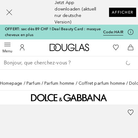
Jetzt App
[navigation.slideout.screenreader]
downloaden (aktuell
AFFICHER
nur deutsche
Version)
OFFERT: sac dès 89 CHF ! Deal Beauty Card : masque
Code:
HAIR
cheveux en plus
Vers l'accueil Douglas
Vers Ma Li
Ouvrir le menu
Vers Mon Compte
Vers
Menu
Retourner
Exécuter la recherche
Homepage
Parfum
Parfum homme
Coffret parfum homme
Dol