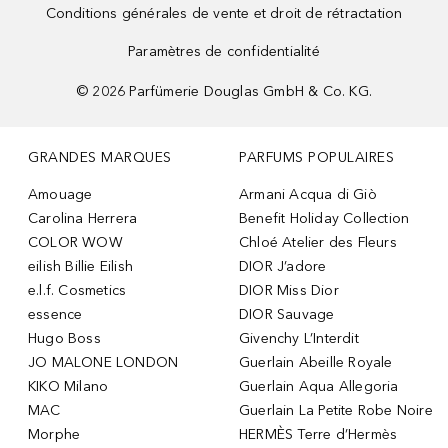
Conditions générales de vente et droit de rétractation
Paramètres de confidentialité
©
2026
Parfümerie Douglas GmbH & Co. KG.
GRANDES MARQUES
PARFUMS POPULAIRES
Amouage
Armani Acqua di Giò
Carolina Herrera
Benefit Holiday Collection
COLOR WOW
Chloé Atelier des Fleurs
eilish Billie Eilish
DIOR J’adore
e.l.f. Cosmetics
DIOR Miss Dior
essence
DIOR Sauvage
Hugo Boss
Givenchy L’Interdit
JO MALONE LONDON
Guerlain Abeille Royale
KIKO Milano
Guerlain Aqua Allegoria
MAC
Guerlain La Petite Robe Noire
Morphe
HERMÈS Terre d’Hermès