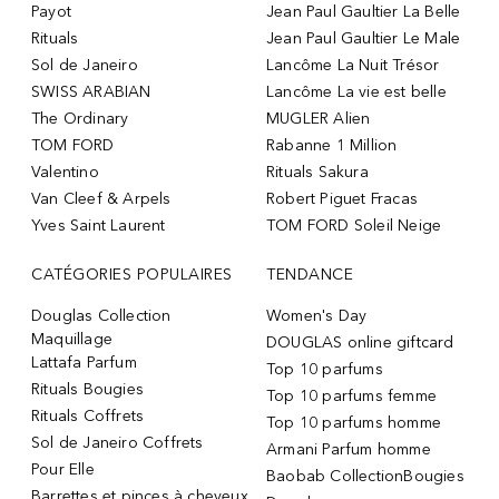
Payot
Jean Paul Gaultier La Belle
Rituals
Jean Paul Gaultier Le Male
Sol de Janeiro
Lancôme La Nuit Trésor
SWISS ARABIAN
Lancôme La vie est belle
The Ordinary
MUGLER Alien
TOM FORD
Rabanne 1 Million
Valentino
Rituals Sakura
Van Cleef & Arpels
Robert Piguet Fracas
Yves Saint Laurent
TOM FORD Soleil Neige
CATÉGORIES POPULAIRES
TENDANCE
Douglas Collection
Women's Day
Maquillage
DOUGLAS online giftcard
Lattafa Parfum
Top 10 parfums
Rituals Bougies
Top 10 parfums femme
Rituals Coffrets
Top 10 parfums homme
Sol de Janeiro Coffrets
Armani Parfum homme
Pour Elle
Baobab CollectionBougies
Barrettes et pinces à cheveux