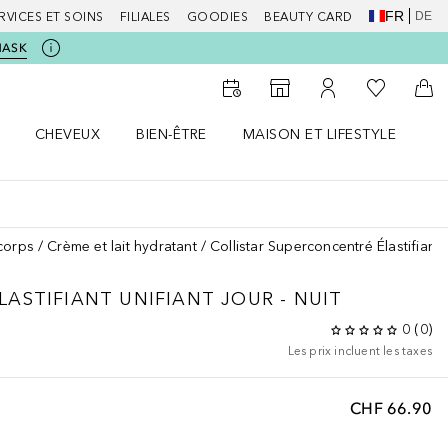
FR
DE
RVICES ET SOINS
FILIALES
GOODIES
BEAUTY CARD
MASK
Vers Ma Li
Vers le Storefinder
Vers Mon Compte
Vers
CHEVEUX
BIEN-ÊTRE
MAISON ET LIFESTYLE
D
orps le menu
Ouvrir Cheveux le menu
Ouvrir Bien-être le menu
Ouvrir Maison et Lifestyle le m
Ou
corps
Crème et lait hydratant
Collistar Superconcentré Élastifiant U
ASTIFIANT UNIFIANT JOUR - NUIT
0
(
0
)
Les prix incluent les taxes
CHF 66.90