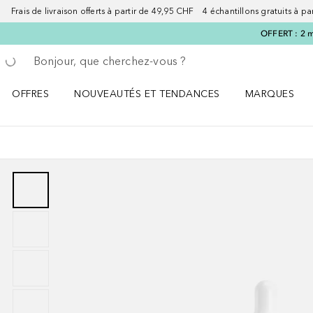
Frais de livraison offerts à partir de 49,95 CHF 4 échantillons gratuits à p
OFFERT : 2 m
Retourner
Exécuter la recherche
OFFRES
NOUVEAUTÉS ET TENDANCES
MARQUES
Ouvrir OFFRES le menu
Ouvrir NOUVEAUTÉS ET TENDANCES le menu
Ouvrir MARQU