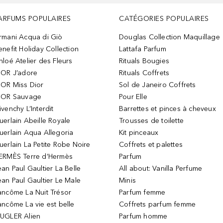
ARFUMS POPULAIRES
CATÉGORIES POPULAIRES
rmani Acqua di Giò
Douglas Collection Maquillage
enefit Holiday Collection
Lattafa Parfum
hloé Atelier des Fleurs
Rituals Bougies
IOR J’adore
Rituals Coffrets
IOR Miss Dior
Sol de Janeiro Coffrets
IOR Sauvage
Pour Elle
ivenchy L’Interdit
Barrettes et pinces à cheveux
uerlain Abeille Royale
Trousses de toilette
uerlain Aqua Allegoria
Kit pinceaux
uerlain La Petite Robe Noire
Coffrets et palettes
ERMÈS Terre d’Hermès
Parfum
ean Paul Gaultier La Belle
All about: Vanilla Perfume
ean Paul Gaultier Le Male
Minis
ancôme La Nuit Trésor
Parfum femme
ancôme La vie est belle
Coffrets parfum femme
UGLER Alien
Parfum homme