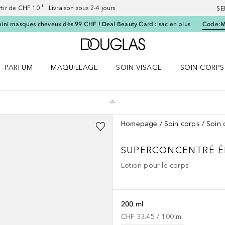
artir de CHF 10 ¹ Livraison sous 2-4 jours
SE
ini masques cheveux dès 99 CHF ! Deal Beauty Card : sac en plus
Code:
Vers l'accueil Douglas
PARFUM
MAQUILLAGE
SOIN VISAGE
SOIN CORPS
ES le menu
Ouvrir Parfum le menu
Ouvrir Maquillage le menu
Ouvrir Soin visage le menu
Ouvrir Soin c
Homepage
Soin corps
Soin 
SUPERCONCENTRÉ ÉL
Lotion pour le corps
200 ml
CHF 33.45
 / 
100
ml