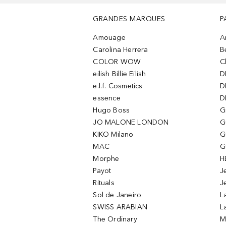
GRANDES MARQUES
P
Amouage
A
Carolina Herrera
B
COLOR WOW
C
eilish Billie Eilish
D
e.l.f. Cosmetics
D
essence
D
Hugo Boss
G
JO MALONE LONDON
G
KIKO Milano
G
MAC
G
Morphe
H
Payot
J
Rituals
J
Sol de Janeiro
L
SWISS ARABIAN
L
The Ordinary
M