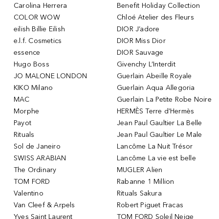
Carolina Herrera
Benefit Holiday Collection
COLOR WOW
Chloé Atelier des Fleurs
eilish Billie Eilish
DIOR J’adore
e.l.f. Cosmetics
DIOR Miss Dior
essence
DIOR Sauvage
Hugo Boss
Givenchy L’Interdit
JO MALONE LONDON
Guerlain Abeille Royale
KIKO Milano
Guerlain Aqua Allegoria
MAC
Guerlain La Petite Robe Noire
Morphe
HERMÈS Terre d’Hermès
Payot
Jean Paul Gaultier La Belle
Rituals
Jean Paul Gaultier Le Male
Sol de Janeiro
Lancôme La Nuit Trésor
SWISS ARABIAN
Lancôme La vie est belle
The Ordinary
MUGLER Alien
TOM FORD
Rabanne 1 Million
Valentino
Rituals Sakura
Van Cleef & Arpels
Robert Piguet Fracas
Yves Saint Laurent
TOM FORD Soleil Neige