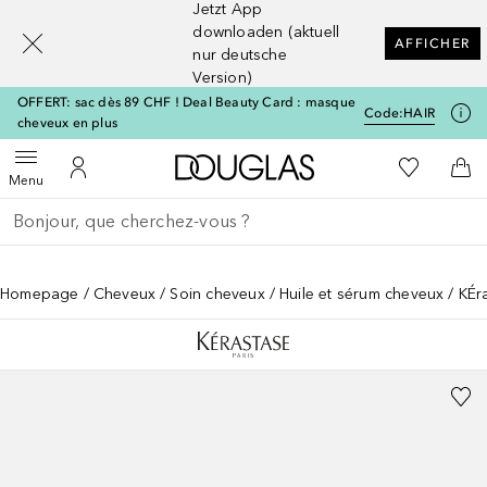
Jetzt App
[navigation.slideout.screenreader]
downloaden (aktuell
AFFICHER
nur deutsche
Version)
OFFERT: sac dès 89 CHF ! Deal Beauty Card : masque
Code:
HAIR
cheveux en plus
Vers l'accueil Douglas
Vers Ma Li
Ouvrir le menu
Vers Mon Compte
Vers
Menu
Retourner
Exécuter la recherche
Homepage
Cheveux
Soin cheveux
Huile et sérum cheveux
KÉr