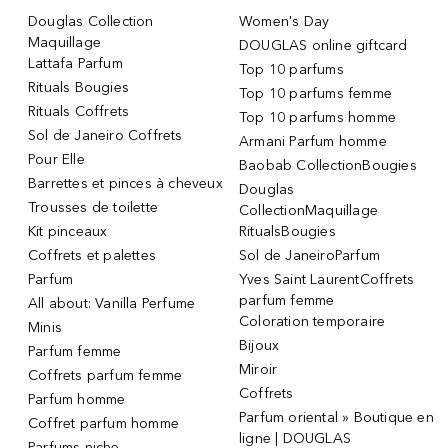
Douglas Collection
Women's Day
Maquillage
DOUGLAS online giftcard
Lattafa Parfum
Top 10 parfums
Rituals Bougies
Top 10 parfums femme
Rituals Coffrets
Top 10 parfums homme
Sol de Janeiro Coffrets
Armani Parfum homme
Pour Elle
Baobab CollectionBougies
Barrettes et pinces à cheveux
Douglas
Trousses de toilette
CollectionMaquillage
Kit pinceaux
RitualsBougies
Coffrets et palettes
Sol de JaneiroParfum
Parfum
Yves Saint LaurentCoffrets
parfum femme
All about: Vanilla Perfume
Coloration temporaire
Minis
Bijoux
Parfum femme
Miroir
Coffrets parfum femme
Coffrets
Parfum homme
Parfum oriental » Boutique en
Coffret parfum homme
ligne | DOUGLAS
Parfums niche