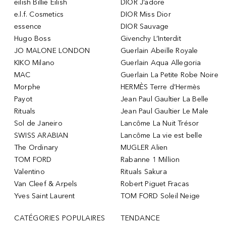
eilish Billie Eilish
DIOR J’adore
e.l.f. Cosmetics
DIOR Miss Dior
essence
DIOR Sauvage
Hugo Boss
Givenchy L’Interdit
JO MALONE LONDON
Guerlain Abeille Royale
KIKO Milano
Guerlain Aqua Allegoria
MAC
Guerlain La Petite Robe Noire
Morphe
HERMÈS Terre d’Hermès
Payot
Jean Paul Gaultier La Belle
Rituals
Jean Paul Gaultier Le Male
Sol de Janeiro
Lancôme La Nuit Trésor
SWISS ARABIAN
Lancôme La vie est belle
The Ordinary
MUGLER Alien
TOM FORD
Rabanne 1 Million
Valentino
Rituals Sakura
Van Cleef & Arpels
Robert Piguet Fracas
Yves Saint Laurent
TOM FORD Soleil Neige
CATÉGORIES POPULAIRES
TENDANCE