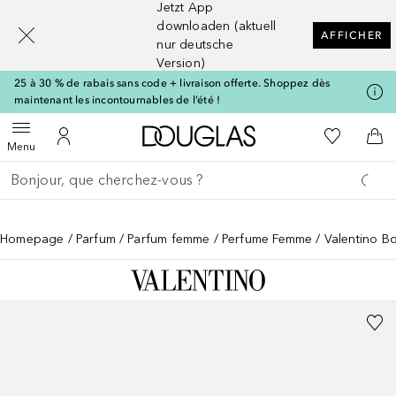
Jetzt App
[navigation.slideout.screenreader]
downloaden (aktuell
AFFICHER
nur deutsche
Version)
25 à 30 % de rabais sans code + livraison offerte. Shoppez dès
maintenant les incontournables de l’été !
Vers l'accueil Douglas
Vers Ma Li
Ouvrir le menu
Vers Mon Compte
Vers
Menu
Retourner
Exécuter la recherche
Homepage
Parfum
Parfum femme
Perfume Femme
Valentino B