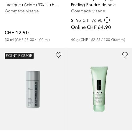
Lactique+Acide+5%+++HA+2%
Peeling Poudre de soie
Gommage visage
Gommage visage
S-Prix
CHF 76.90
Online
CHF 64.90
CHF 12.90
30
ml
 (
CHF 43.00
 / 
100
ml
)
40
g
 (
CHF 162.25
 / 
100
Gramm
)
POINT ROUGE