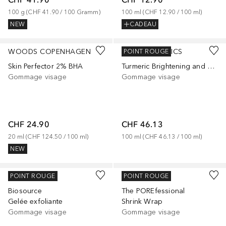
100
g
 (
CHF 41.90
 / 
100
Gramm
)
100
ml
 (
CHF 12.90
 / 
100
ml
)
NEW
CADEAU
WOODS COPENHAGEN
KORA ORGANICS
POINT ROUGE
Skin Perfector 2% BHA
Turmeric Brightening and Exfoliating Mask (2-en-1)
Gommage visage
Gommage visage
CHF 24.90
CHF 46.13
20
ml
 (
CHF 124.50
 / 
100
ml
)
100
ml
 (
CHF 46.13
 / 
100
ml
)
NEW
BIOTHERM
BENEFIT
POINT ROUGE
POINT ROUGE
Biosource
The POREfessional
Gelée exfoliante
Shrink Wrap
Gommage visage
Gommage visage