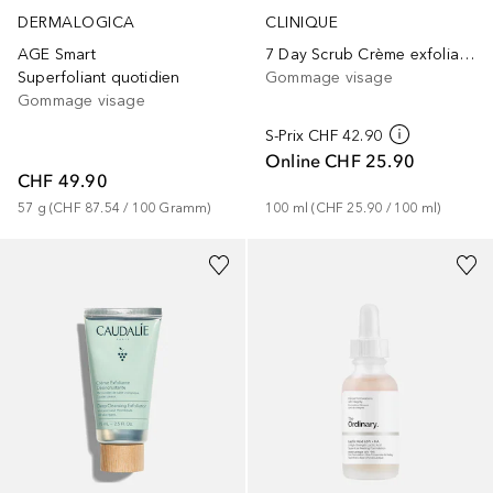
DERMALOGICA
CLINIQUE
AGE Smart
7 Day Scrub Crème exfoliante soluble
Superfoliant quotidien
Gommage visage
Gommage visage
S-Prix
CHF 42.90
Online
CHF 25.90
CHF 49.90
57
g
 (
CHF 87.54
 / 
100
Gramm
)
100
ml
 (
CHF 25.90
 / 
100
ml
)