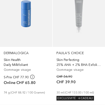
DERMALOGICA
PAULA'S CHOICE
Skin Health
Skin Perfecting
Daily Milkfoliant
25% AHA + 2% BHA Exfoliant-Peeling
Gommage visage
Gommage visage
CHF 56.90
S-Prix
CHF 77.90
CHF 39.90
Online
CHF 65.80
74
g
 (
CHF 88.92
 / 
100
Gramm
)
30
ml
 (
CHF 133.00
 / 
100
ml
)
EXCLUSIVITÉ
CADEAU