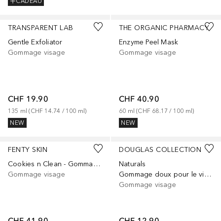
CADEAU
TRANSPARENT LAB
THE ORGANIC PHARMACY
Gentle Exfoliator
Enzyme Peel Mask
Gommage visage
Gommage visage
CHF 19.90
CHF 40.90
135
ml
 (
CHF 14.74
 / 
100
ml
)
60
ml
 (
CHF 68.17
 / 
100
ml
)
NEW
NEW
FENTY SKIN
DOUGLAS COLLECTION
Cookies n Clean - Gommage Désincrustant pour le visage
Naturals
Gommage visage
Gommage doux pour le visage
Gommage visage
CHF 41.90
CHF 12.90