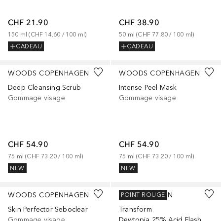
CHF 21.90
CHF 38.90
150
ml
 (
CHF 14.60
 / 
100
ml
)
50
ml
 (
CHF 77.80
 / 
100
ml
)
CADEAU
CADEAU
WOODS COPENHAGEN
WOODS COPENHAGEN
Deep Cleansing Scrub
Intense Peel Mask
Gommage visage
Gommage visage
CHF 54.90
CHF 54.90
75
ml
 (
CHF 73.20
 / 
100
ml
)
75
ml
 (
CHF 73.20
 / 
100
ml
)
NEW
NEW
WOODS COPENHAGEN
OLE HENRIKSEN
POINT ROUGE
Skin Perfector Seboclear
Transform
Gommage visage
Dewtopia 25% Acid Flash Facial - Masque exfoliant visage