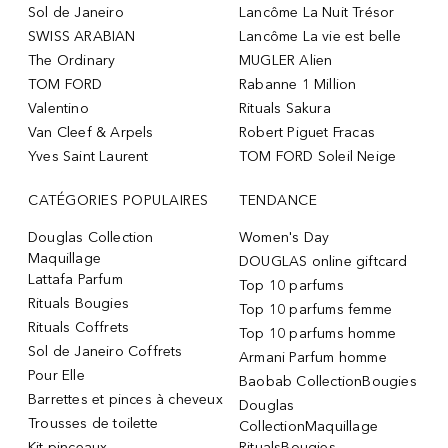
Sol de Janeiro
Lancôme La Nuit Trésor
SWISS ARABIAN
Lancôme La vie est belle
The Ordinary
MUGLER Alien
TOM FORD
Rabanne 1 Million
Valentino
Rituals Sakura
Van Cleef & Arpels
Robert Piguet Fracas
Yves Saint Laurent
TOM FORD Soleil Neige
CATÉGORIES POPULAIRES
TENDANCE
Douglas Collection
Women's Day
Maquillage
DOUGLAS online giftcard
Lattafa Parfum
Top 10 parfums
Rituals Bougies
Top 10 parfums femme
Rituals Coffrets
Top 10 parfums homme
Sol de Janeiro Coffrets
Armani Parfum homme
Pour Elle
Baobab CollectionBougies
Barrettes et pinces à cheveux
Douglas
Trousses de toilette
CollectionMaquillage
Kit pinceaux
RitualsBougies