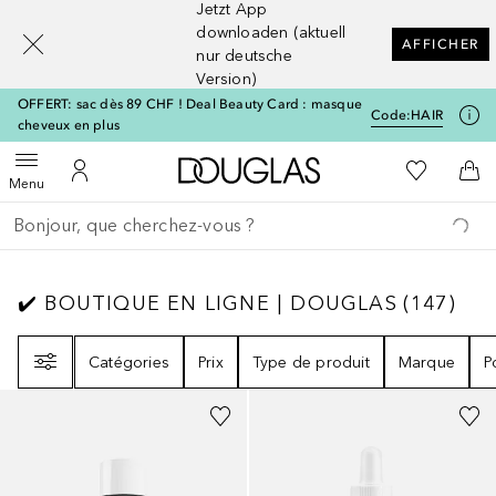
Jetzt App
[navigation.slideout.screenreader]
downloaden (aktuell
AFFICHER
nur deutsche
Version)
OFFERT: sac dès 89 CHF ! Deal Beauty Card : masque
Code:
HAIR
cheveux en plus
Vers l'accueil Douglas
Vers Ma Li
Ouvrir le menu
Vers Mon Compte
Vers
Menu
Retourner
Exécuter la recherche
✔️ BOUTIQUE EN LIGNE | DOUGLAS
147
RÉ
✔️ BOUTIQUE EN LIGNE | DOUGLAS
(
147
)
Filtre
Catégories
Prix
Type de produit
Marque
P