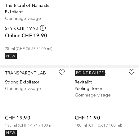
The Ritual of Namaste
Exfoliant
Gommage visage
S-Prix
CHF 19.90
Online
CHF 19.90
75
ml
 (
CHF 26.53
 / 
100
ml
)
NEW
TRANSPARENT LAB
L’ORÉAL PARIS
POINT ROUGE
Strong Exfoliator
Revitalift
Gommage visage
Peeling Toner
Gommage visage
CHF 19.90
CHF 11.90
135
ml
 (
CHF 14.74
 / 
100
ml
)
180
ml
 (
CHF 6.61
 / 
100
ml
)
NEW