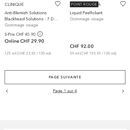
CLINIQUE
DERMALOGICA
POINT ROUGE
Anti-Blemish Solutions
Liquid Peelfoliant
Blackhead Solutions - 7 Day Deep Pore Cleanse & Scrub 125ml
Gommage visage
Gommage visage
S-Prix
CHF 45.90
Online
CHF 29.90
CHF 92.00
125
ml
 (
CHF 23.92
 / 
100
ml
)
59
ml
 (
CHF 155.93
 / 
100
ml
)
PAGE SUIVANTE
Page 1 sur 4