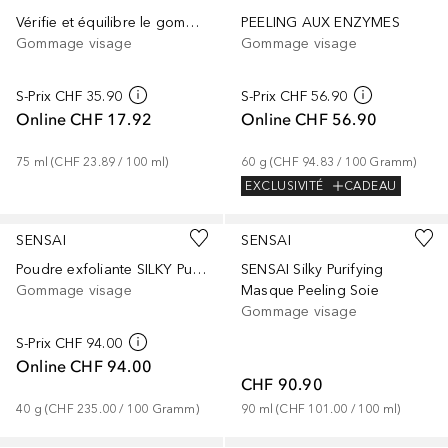
Vérifie et équilibre le gommage pour le visage à la tourmaline
PEELING AUX ENZYMES
Gommage visage
Gommage visage
S-Prix
CHF 35.90
S-Prix
CHF 56.90
Online
CHF 17.92
Online
CHF 56.90
75
ml
 (
CHF 23.89
 / 
100
ml
)
60
g
 (
CHF 94.83
 / 
100
Gramm
)
EXCLUSIVITÉ
CADEAU
SENSAI
SENSAI
Poudre exfoliante SILKY Purifying Silk Matcha
SENSAI Silky Purifying
Gommage visage
Masque Peeling Soie
Gommage visage
S-Prix
CHF 94.00
Online
CHF 94.00
CHF 90.90
40
g
 (
CHF 235.00
 / 
100
Gramm
)
90
ml
 (
CHF 101.00
 / 
100
ml
)