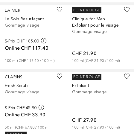
LA MER
CLINIQUE
POINT ROUGE
Le Soin Resurfaçant
Clinique for Men
Gommage visage
Exfoliant pour le visage
Gommage visage
S-Prix
CHF 185.00
Online
CHF 117.40
CHF 21.90
100
ml
 (
CHF 117.40
 / 
100
ml
)
100
ml
 (
CHF 21.90
 / 
100
ml
)
CLARINS
CLINIQUE
POINT ROUGE
Fresh Scrub
Exfoliant
Gommage visage
Gommage visage
S-Prix
CHF 45.90
Online
CHF 33.90
CHF 27.90
50
ml
 (
CHF 67.80
 / 
100
ml
)
100
ml
 (
CHF 27.90
 / 
100
ml
)