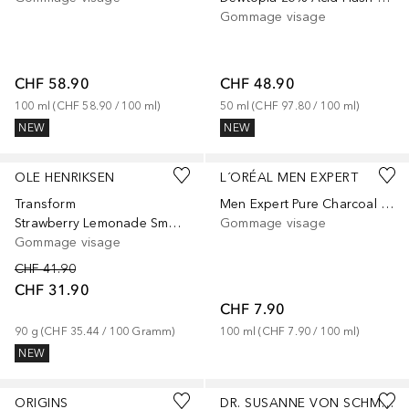
Gommage visage
CHF 58.90
CHF 48.90
100
ml
 (
CHF 58.90
 / 
100
ml
)
50
ml
 (
CHF 97.80
 / 
100
ml
)
NEW
NEW
OLE HENRIKSEN
L´ORÉAL MEN EXPERT
Transform
Men Expert Pure Charcoal anti-imperfections
Strawberry Lemonade Smoothing Srub - Gommage exfoliant visage retexturisant lissant aux AHA
Gommage visage
Gommage visage
CHF 41.90
CHF 31.90
CHF 7.90
90
g
 (
CHF 35.44
 / 
100
Gramm
)
100
ml
 (
CHF 7.90
 / 
100
ml
)
NEW
ORIGINS
DR. SUSANNE VON SCHMIEDEBERG