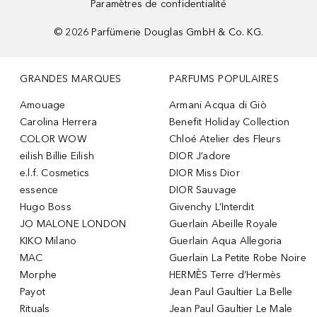
Paramètres de confidentialité
©
2026
Parfümerie Douglas GmbH & Co. KG.
GRANDES MARQUES
PARFUMS POPULAIRES
Amouage
Armani Acqua di Giò
Carolina Herrera
Benefit Holiday Collection
COLOR WOW
Chloé Atelier des Fleurs
eilish Billie Eilish
DIOR J’adore
e.l.f. Cosmetics
DIOR Miss Dior
essence
DIOR Sauvage
Hugo Boss
Givenchy L’Interdit
JO MALONE LONDON
Guerlain Abeille Royale
KIKO Milano
Guerlain Aqua Allegoria
MAC
Guerlain La Petite Robe Noire
Morphe
HERMÈS Terre d’Hermès
Payot
Jean Paul Gaultier La Belle
Rituals
Jean Paul Gaultier Le Male