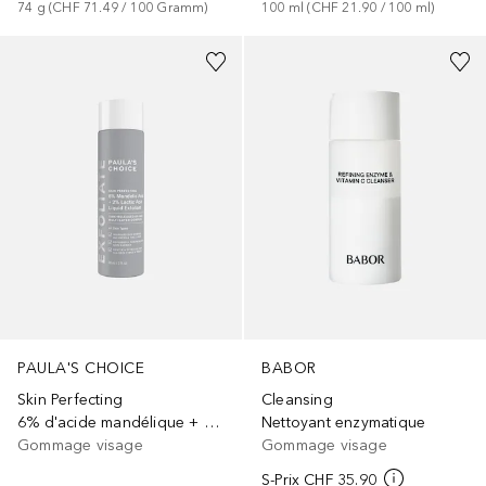
74
g
 (
CHF 71.49
 / 
100
Gramm
)
100
ml
 (
CHF 21.90
 / 
100
ml
)
PAULA'S CHOICE
BABOR
Skin Perfecting
Cleansing
6% d'acide mandélique + 2% d'acide lactique Exfoliant liquide
Nettoyant enzymatique
Gommage visage
Gommage visage
S-Prix
CHF 35.90