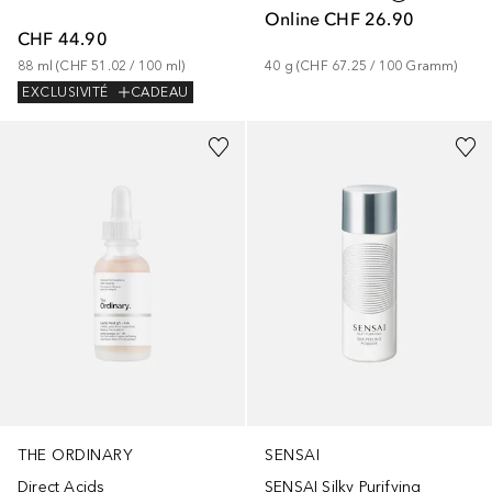
Online
CHF 26.90
CHF 44.90
88
ml
 (
CHF 51.02
 / 
100
ml
)
40
g
 (
CHF 67.25
 / 
100
Gramm
)
EXCLUSIVITÉ
CADEAU
THE ORDINARY
SENSAI
Direct Acids
SENSAI Silky Purifying