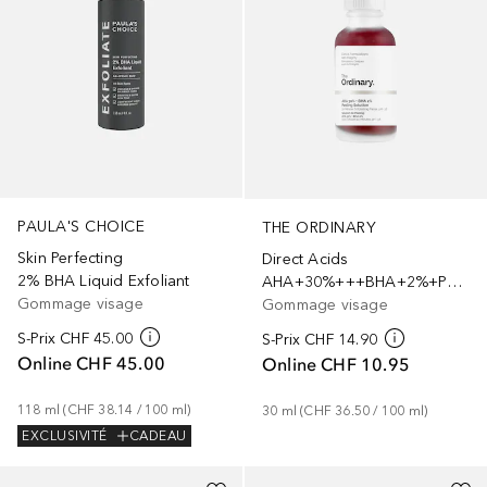
PAULA'S CHOICE
THE ORDINARY
Skin Perfecting
Direct Acids
2% BHA Liquid Exfoliant
AHA+30%+++BHA+2%+Peeling+Solution
Gommage visage
Gommage visage
S-Prix
CHF 45.00
S-Prix
CHF 14.90
Online
CHF 45.00
Online
CHF 10.95
118
ml
 (
CHF 38.14
 / 
100
ml
)
30
ml
 (
CHF 36.50
 / 
100
ml
)
EXCLUSIVITÉ
CADEAU